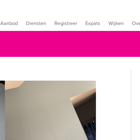
Aanbod
Diensten
Registreer
Expats
Wijken
Ove