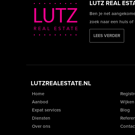
LUTZ REAL EST
Ben je net aangekome
zoek naar een huis of
LEES VERDER
LUTZREALESTATE.NL
Home
Registr
Aanbod
Wijken
Expat services
Blog
Diensten
Referen
Over ons
Contac