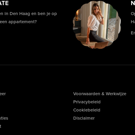
ATE
N
n in Den Haag en ben je op
O
 een appartement?
H
E
eer
Voorwaarden & Werkwijze
Privacybeleid
Cookiebeleid
ties
Disclaimer
t