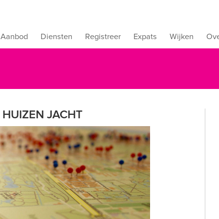
Aanbod
Diensten
Registreer
Expats
Wijken
Ove
- HUIZEN JACHT