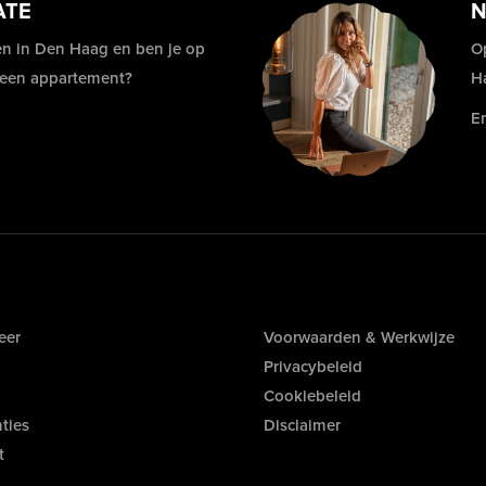
ATE
N
n in Den Haag en ben je op
O
 een appartement?
H
E
eer
Voorwaarden & Werkwijze
Privacybeleid
Cookiebeleid
ties
Disclaimer
t