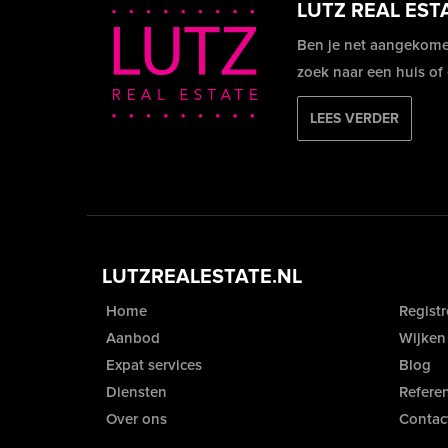
LUTZ REAL EST
Ben je net aangekome
zoek naar een huis of
LEES VERDER
LUTZREALESTATE.NL
Home
Registr
Aanbod
Wijken
Expat services
Blog
Diensten
Referen
Over ons
Contac