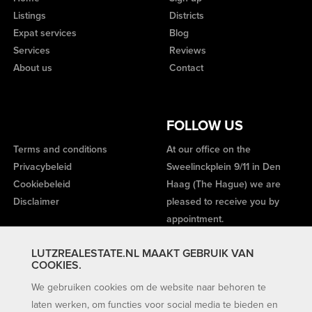
Listings
Districts
Expat services
Blog
Services
Reviews
About us
Contact
FOLLOW US
Terms and conditions
At our office on the
Privacybeleid
Sweelinckplein 9/11 in Den
Cookiebeleid
Haag (The Hague) we are
Disclaimer
pleased to receive you by
appointment.
LUTZREALESTATE.NL MAAKT GEBRUIK VAN
COOKIES.
We gebruiken cookies om de website naar behoren te
laten werken, om functies voor social media te bieden en