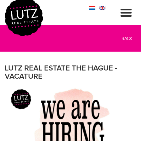
BACK
LUTZ REAL ESTATE THE HAGUE -
VACATURE