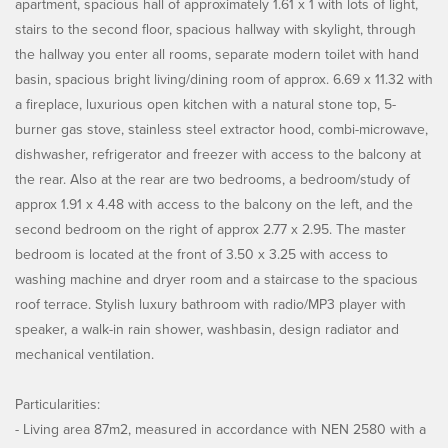
apartment, spacious hall of approximately 1.61 x 1 with lots of light,
stairs to the second floor, spacious hallway with skylight, through
the hallway you enter all rooms, separate modern toilet with hand
basin, spacious bright living/dining room of approx. 6.69 x 11.32 with
a fireplace, luxurious open kitchen with a natural stone top, 5-
burner gas stove, stainless steel extractor hood, combi-microwave,
dishwasher, refrigerator and freezer with access to the balcony at
the rear. Also at the rear are two bedrooms, a bedroom/study of
approx 1.91 x 4.48 with access to the balcony on the left, and the
second bedroom on the right of approx 2.77 x 2.95. The master
bedroom is located at the front of 3.50 x 3.25 with access to
washing machine and dryer room and a staircase to the spacious
roof terrace. Stylish luxury bathroom with radio/MP3 player with
speaker, a walk-in rain shower, washbasin, design radiator and
mechanical ventilation.
Particularities:
- Living area 87m2, measured in accordance with NEN 2580 with a