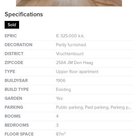
Specifications
Sold
EPRIC
€ 325.000 k.k.
DECORATION
Partly furnished
DISTRICT
Vruchtenbuurt
ZIPCODE
2564 JM Den Haag
TYPE
Upper floor apartment
BUILDYEAR
1906
BUILD TYPE
Existing
GARDEN
Yes
PARKING
Public parking, Paid parking, Parking permit
ROOMS
4
BEDROOMS
3
FLOOR SPACE
87m²