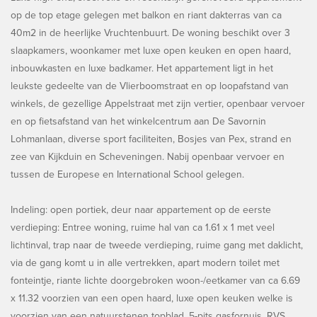
op de top etage gelegen met balkon en riant dakterras van ca
40m2 in de heerlijke Vruchtenbuurt. De woning beschikt over 3
slaapkamers, woonkamer met luxe open keuken en open haard,
inbouwkasten en luxe badkamer. Het appartement ligt in het
leukste gedeelte van de Vlierboomstraat en op loopafstand van
winkels, de gezellige Appelstraat met zijn vertier, openbaar vervoer
en op fietsafstand van het winkelcentrum aan De Savornin
Lohmanlaan, diverse sport faciliteiten, Bosjes van Pex, strand en
zee van Kijkduin en Scheveningen. Nabij openbaar vervoer en
tussen de Europese en International School gelegen.
Indeling: open portiek, deur naar appartement op de eerste
verdieping: Entree woning, ruime hal van ca 1.61 x 1 met veel
lichtinval, trap naar de tweede verdieping, ruime gang met daklicht,
via de gang komt u in alle vertrekken, apart modern toilet met
fonteintje, riante lichte doorgebroken woon-/eetkamer van ca 6.69
x 11.32 voorzien van een open haard, luxe open keuken welke is
voorzien van een natuurstenen topblad, 5-pits gasfornuis, RVS