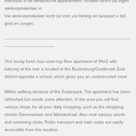
Interesse in dit fantastische appartement? Schakel direct uw eigen
aankoopmakelaar in.
Uw aankoopmakelaar komt op voor uw belang en bespaart u tijd,
geld en zorgen.
--------------------------------------------------------------------------------------------------------
-----------------------------------------
This lovely fresh four-room top floor apartment of 91m2 with
balcony at the rear is located in the Rustenburg/Oostbroek Zuid
district opposite a school, which gives you an unobstructed view!
Within walking distance of the Zuiderpark. The apartment has been
refreshed but needs some attention. In the area you will find
various shops for all your daily shopping, such as the shopping
streets Dierenselaan and Weimarstraat. Also near various sports
and swimming clubs. Public transport and main roads are easily
accessible from this location.