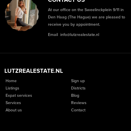
CONTACT US
At our office on the Sweelinckplein 9/11 in
Den Haag (The Hague) we are pleased to
receive you by appointment.
Email
info@lutzrealestate.nl
LUTZREALESTATE.NL
Home
Sign up
Listings
Districts
Expat services
Blog
Services
Reviews
About us
Contact