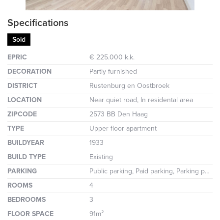
Specifications
Sold
EPRIC
€ 225.000 k.k.
DECORATION
Partly furnished
DISTRICT
Rustenburg en Oostbroek
LOCATION
Near quiet road, In residental area
ZIPCODE
2573 BB Den Haag
TYPE
Upper floor apartment
BUILDYEAR
1933
BUILD TYPE
Existing
PARKING
Public parking, Paid parking, Parking permit
ROOMS
4
BEDROOMS
3
FLOOR SPACE
91m²