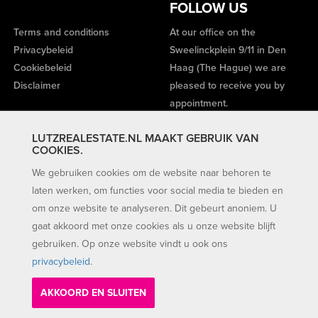
FOLLOW US
Terms and conditions
At our office on the
Privacybeleid
Sweelinckplein 9/11 in Den
Cookiebeleid
Haag (The Hague) we are
Disclaimer
pleased to receive you by
appointment.
LUTZREALESTATE.NL MAAKT GEBRUIK VAN
COOKIES.
We gebruiken cookies om de website naar behoren te
laten werken, om functies voor social media te bieden en
om onze website te analyseren. Dit gebeurt anoniem. U
gaat akkoord met onze cookies als u onze website blijft
gebruiken. Op onze website vindt u ook ons
privacybeleid
.
AKKOORD EN SLUITEN