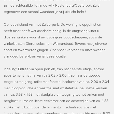
aan de achterzijde ligt in de wijk Rustenburg/Oostbroek Zuid
tegenover een school waardoor je vrij uitzicht hebt !
Op loopafstand van het Zuiderpark. De woning is opgefrist en
heeft maar heeft wat aandacht nodig. In de omgeving vindt u
diverse winkels voor al uw dagelijkse boodschappen, zoals de
winkelstraten Dierenselaan en Weimarstraat. Tevens nabij diverse
sport-en zwemverenigingen. Openbaar vervoer en uitvalswegen
zijn goed bereikbaar vanaf deze locatie.
Indeling: Entree via open portiek, trap naar eerste etage, entree
appartement met hal van ca 2.02 x 2.00, trap naar de tweede
etage, ruime gang, toilet met fontein, badkamer van ca. 2.00 x 2.04
met inloop-douche en wastafel met wastafelmeubel, nette keuken
van ca. 3.68 x 1.68 met afzuigkap en toegang tot het balkon met
bergkast, ruime en lichte eetkamer aan de achterzijde van ca. 4.88
x 3.42 met uitzicht over de binnentuin, schuifseparatie met
inbouwkasten naar ruime woonkamer aan de voorzijde van ca. 5.20