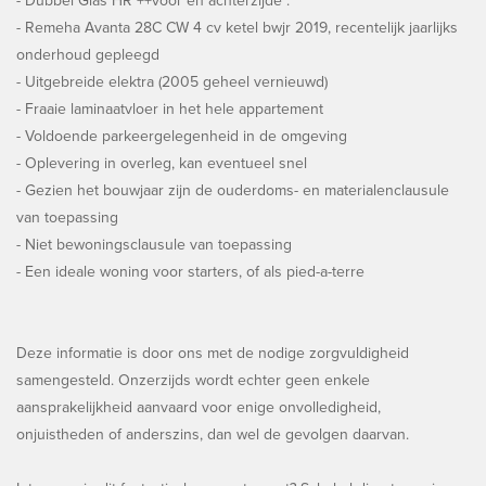
- Dubbel Glas HR ++voor en achterzijde .
- Remeha Avanta 28C CW 4 cv ketel bwjr 2019, recentelijk jaarlijks
onderhoud gepleegd
- Uitgebreide elektra (2005 geheel vernieuwd)
- Fraaie laminaatvloer in het hele appartement
- Voldoende parkeergelegenheid in de omgeving
- Oplevering in overleg, kan eventueel snel
- Gezien het bouwjaar zijn de ouderdoms- en materialenclausule
van toepassing
- Niet bewoningsclausule van toepassing
- Een ideale woning voor starters, of als pied-a-terre
Deze informatie is door ons met de nodige zorgvuldigheid
samengesteld. Onzerzijds wordt echter geen enkele
aansprakelijkheid aanvaard voor enige onvolledigheid,
onjuistheden of anderszins, dan wel de gevolgen daarvan.