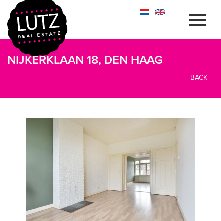
NIJKERKLAAN 18, DEN HAAG
BACK
previous
next