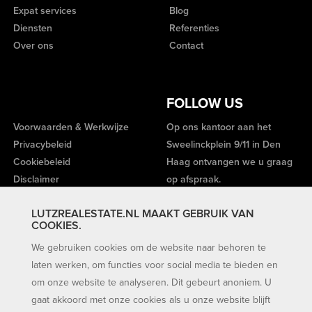
Expat services
Blog
Diensten
Referenties
Over ons
Contact
FOLLOW US
Voorwaarden & Werkwijze
Op ons kantoor aan het
Privacybeleid
Sweelinckplein 9/11 in Den
Cookiebeleid
Haag ontvangen we u graag
Disclaimer
op afspraak.
LUTZREALESTATE.NL MAAKT GEBRUIK VAN
COOKIES.
We gebruiken cookies om de website naar behoren te
laten werken, om functies voor social media te bieden en
om onze website te analyseren. Dit gebeurt anoniem. U
gaat akkoord met onze cookies als u onze website blijft