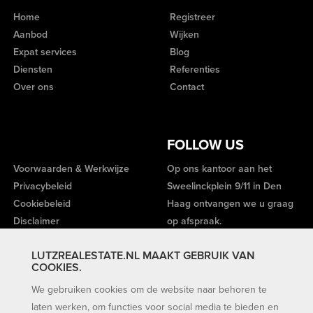
Home
Registreer
Aanbod
Wijken
Expat services
Blog
Diensten
Referenties
Over ons
Contact
FOLLOW US
Voorwaarden & Werkwijze
Op ons kantoor aan het
Privacybeleid
Sweelinckplein 9/11 in Den
Cookiebeleid
Haag ontvangen we u graag
Disclaimer
op afspraak.
LUTZREALESTATE.NL MAAKT GEBRUIK VAN
COOKIES.
We gebruiken cookies om de website naar behoren te
laten werken, om functies voor social media te bieden en