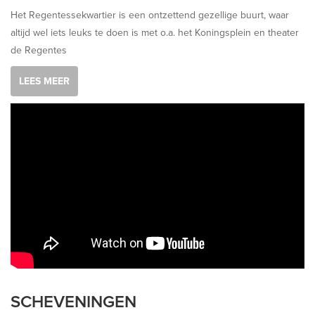
Het Regentessekwartier is een ontzettend gezellige buurt, waar
altijd wel iets leuks te doen is met o.a. het Koningsplein en theater
de Regentes
LEES MEER
SCHEVENINGEN