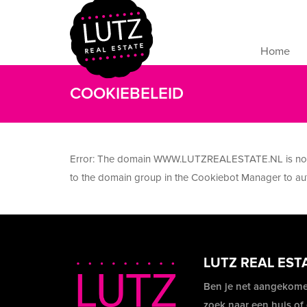
Home
COOKIEBELEID
Error: The domain WWW.LUTZREALESTATE.NL is not a
to the domain group in the Cookiebot Manager to au
LUTZ REAL EST
Ben je net aangekome
zoek naar een huis of