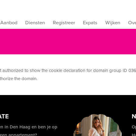
Aanbod
Diensten
Registreer
Expats
Wijken
Ove
uthorized to show the cookie declaration for domain group ID 036
thorize the domain.
ATE
N
n in Den Haag en ben je op
O
 een appartement?
H