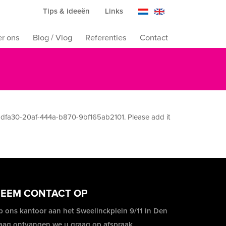
Tips & ideeën
Links
r ons
Blog / Vlog
Referenties
Contact
dfa30-20af-444a-b870-9bf165ab2101. Please add it
EEM CONTACT OP
p ons kantoor aan het Sweelinckplein 9/11 in Den
aag ontvangen we u graag op afspraak.