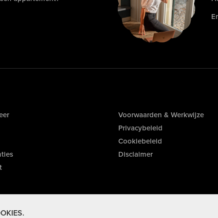
E
eer
Voorwaarden & Werkwijze
Privacybeleid
Cookiebeleid
ties
Disclaimer
t
OKIES.