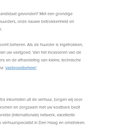
e kandidaat gevonden? Met een grondige
e huurders, onze nauwe betrokkenheid en
n.
omt beheren. Als de huurder is ingetrokken,
van uw vastgoed. Van het incasseren van de
s en de afhandeling van kleine, technische
ina
‘
vastgoedbeheer’
.
ra inkomsten uit de verhuur, zorgen wij voor
an komen en zorgzaam met uw kostbare bezit
eide (internationale) netwerk, excellente
s verhuurspecialist in Den Haag en omstreken.