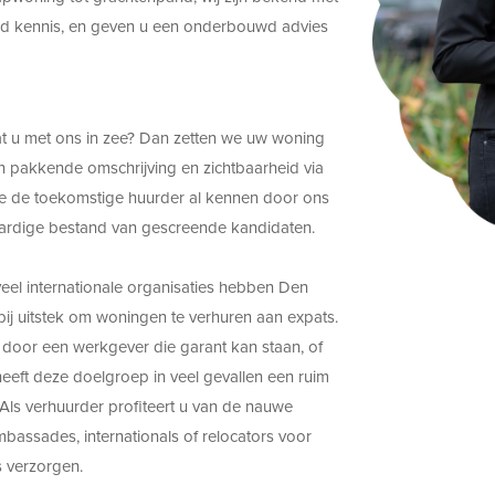
end kennis, en geven u een onderbouwd advies
t u met ons in zee? Dan zetten we uw woning
een pakkende omschrijving en zichtbaarheid via
we de toekomstige huurder al kennen door ons
aardige bestand van gescreende kandidaten.
eel internationale organisaties hebben Den
 bij uitstek om woningen te verhuren aan expats.
 door een werkgever die garant kan staan, of
heeft deze doelgroep in veel gevallen een ruim
ls verhuurder profiteert u van de nauwe
mbassades, internationals of relocators voor
 verzorgen.