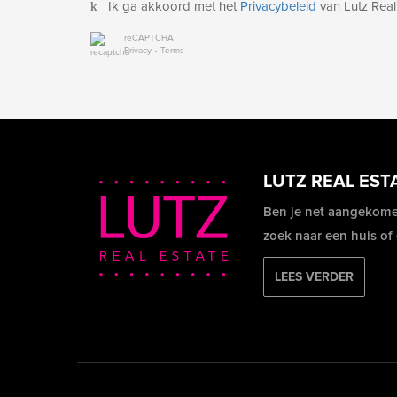
Ik ga akkoord met het
Privacybeleid
van Lutz Real
reCAPTCHA
Privacy
•
Terms
LUTZ REAL EST
Ben je net aangekome
zoek naar een huis of
LEES VERDER