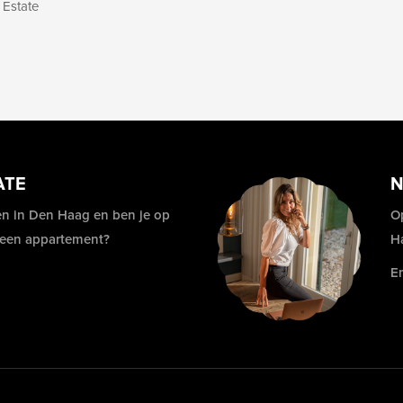
 Estate
ATE
N
n in Den Haag en ben je op
O
 een appartement?
H
E