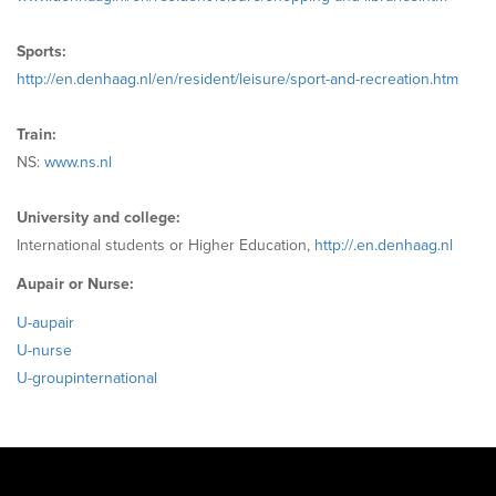
Sports:
http://en.denhaag.nl/en/resident/leisure/sport-and-recreation.htm
Train:
NS:
www.ns.nl
University and college:
International students or Higher Education,
http://.en.denhaag.nl
Aupair or Nurse:
U-aupair
U-nurse
U-groupinternational