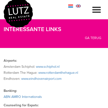
INTERESSANTE LINKS
GA TERUG
Airports:
Amsterdam Schiphol:
www.schiphol.nl
Rotterdam The Hague:
www.rotterdamthehague.nl
Eindhoven:
www.eindhovenairport.com
Banking:
ABN AMRO Internationals
Counseling for Expats: