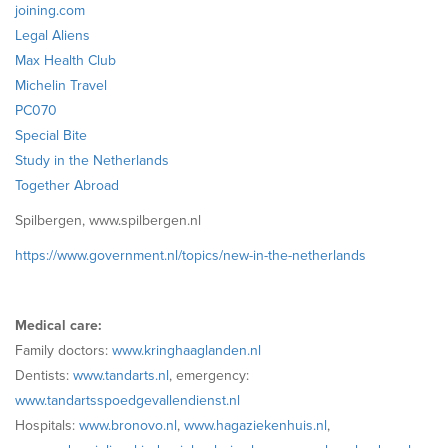
joining.com
Legal Aliens
Max Health Club
Michelin Travel
PC070
Special Bite
Study in the Netherlands
Together Abroad
Spilbergen, www.spilbergen.nl
https://www.government.nl/topics/new-in-the-netherlands
Medical care:
Family doctors:
www.kringhaaglanden.nl
Dentists:
www.tandarts.nl
, emergency:
www.tandartsspoedgevallendienst.nl
Hospitals:
www.bronovo.nl
,
www.hagaziekenhuis.nl
,