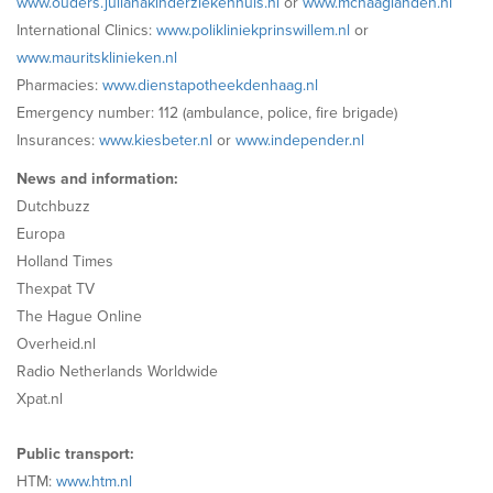
www.ouders.julianakinderziekenhuis.nl
or
www.mchaaglanden.nl
International Clinics:
www.polikliniekprinswillem.nl
or
www.mauritsklinieken.nl
Pharmacies:
www.dienstapotheekdenhaag.nl
Emergency number: 112 (ambulance, police, fire brigade)
Insurances:
www.kiesbeter.nl
or
www.independer.nl
News and information:
Dutchbuzz
Europa
Holland Times
Thexpat TV
The Hague Online
Overheid.nl
Radio Netherlands Worldwide
Xpat.nl
Public transport:
HTM:
www.htm.nl