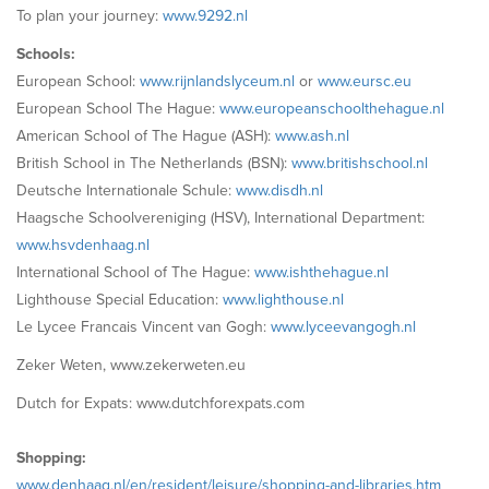
To plan your journey:
www.9292.nl
Schools:
European School:
www.rijnlandslyceum.nl
or
www.eursc.eu
European School The Hague:
www.europeanschoolthehague.nl
American School of The Hague (ASH):
www.ash.nl
British School in The Netherlands (BSN):
www.britishschool.nl
Deutsche Internationale Schule:
www.disdh.nl
Haagsche Schoolvereniging (HSV), International Department:
www.hsvdenhaag.nl
International School of The Hague:
www.ishthehague.nl
Lighthouse Special Education:
www.lighthouse.nl
Le Lycee Francais Vincent van Gogh:
www.lyceevangogh.nl
Zeker Weten, www.zekerweten.eu
Dutch for Expats: www.dutchforexpats.com
Shopping:
www.denhaag.nl/en/resident/leisure/shopping-and-libraries.htm