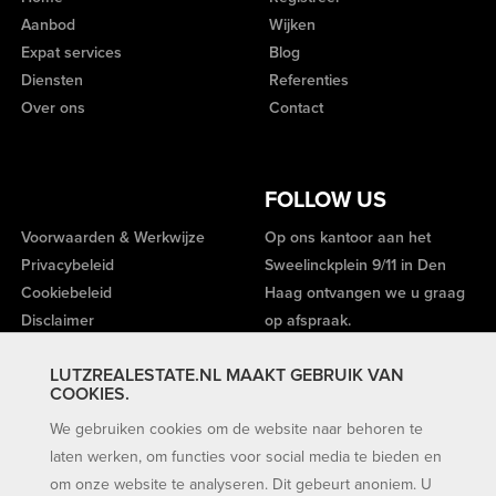
Aanbod
Wijken
Expat services
Blog
Diensten
Referenties
Over ons
Contact
FOLLOW US
Voorwaarden & Werkwijze
Op ons kantoor aan het
Privacybeleid
Sweelinckplein 9/11 in Den
Cookiebeleid
Haag ontvangen we u graag
Disclaimer
op afspraak.
LUTZREALESTATE.NL MAAKT GEBRUIK VAN
COOKIES.
We gebruiken cookies om de website naar behoren te
laten werken, om functies voor social media te bieden en
om onze website te analyseren. Dit gebeurt anoniem. U