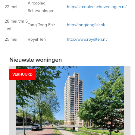
Aircooled
22 mei
http://aircooledscheveningen.nl/
Scheveningen
28 mei t/m 5
Tong Tong Fair
http://tongtongfair.nl/
juni
29 mei
Royal Ten
http://www.royalten.nl/
Nieuwste woningen
VERHUURD