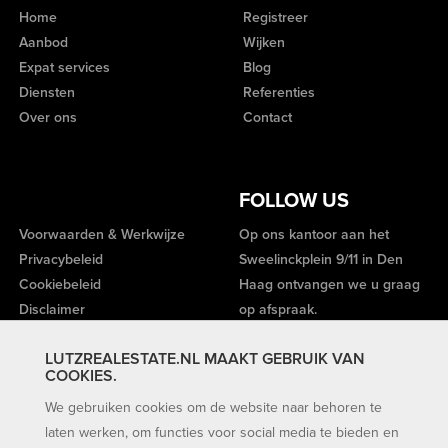
Home
Registreer
Aanbod
Wijken
Expat services
Blog
Diensten
Referenties
Over ons
Contact
FOLLOW US
Voorwaarden & Werkwijze
Op ons kantoor aan het
Privacybeleid
Sweelinckplein 9/11 in Den
Cookiebeleid
Haag ontvangen we u graag
Disclaimer
op afspraak.
LUTZREALESTATE.NL MAAKT GEBRUIK VAN
COOKIES.
We gebruiken cookies om de website naar behoren te
laten werken, om functies voor social media te bieden en