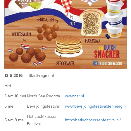
13-5-2016 —
StartFragment
Mei
3 t/m 16 mei
North Sea Regatta
www.nsr.nl
5 mei
Bevrijdingsfestival
www.bevrijdingsfestivaldenhaag.nl
Het Luchtkussen
5 t/m 8 mei
http://hetluchtkussenfestival.nl/
Festival