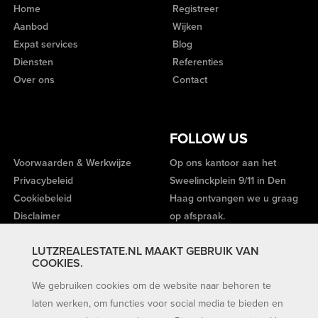
Home
Registreer
Aanbod
Wijken
Expat services
Blog
Diensten
Referenties
Over ons
Contact
FOLLOW US
Voorwaarden & Werkwijze
Op ons kantoor aan het
Privacybeleid
Sweelinckplein 9/11 in Den
Cookiebeleid
Haag ontvangen we u graag
Disclaimer
op afspraak.
LUTZREALESTATE.NL MAAKT GEBRUIK VAN
COOKIES.
We gebruiken cookies om de website naar behoren te
laten werken, om functies voor social media te bieden en