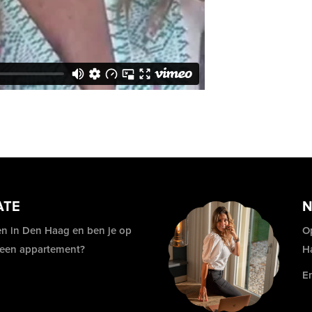
ATE
N
n in Den Haag en ben je op
O
 een appartement?
H
E