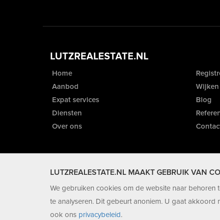
LUTZREALESTATE.NL
Home
Registr
Aanbod
Wijken
Expat services
Blog
Diensten
Referen
Over ons
Contac
LUTZREALESTATE.NL MAAKT GEBRUIK VAN CO
We gebruiken cookies om de website naar behoren te
te analyseren. Dit gebeurt anoniem. U gaat akkoord m
ook ons
privacybeleid
.