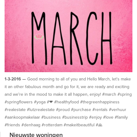
1-3-2016 —
Good morning to all of you and Hello March, let's make
it an other fabulous month and go for it, we are ready and exciting
and we're in the mood to make it all happen, enjoy! #march #spring
#springflowers #yoga #❤ #healthyfood #thegreenhappiness
#realestate #lutzrealestate #proud #purchase #rentals #verhuur
#aankoopmakelaar #business #businesstrip #enjoy #love #family
#friends #denhaag #rotterdam #makeitbeautiful #🙏
Nieuwste woningen