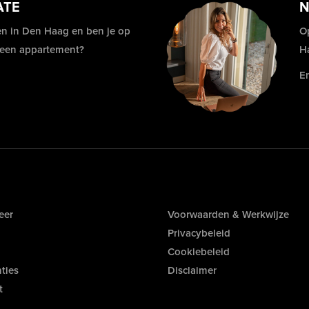
ATE
N
n in Den Haag en ben je op
O
 een appartement?
H
E
eer
Voorwaarden & Werkwijze
Privacybeleid
Cookiebeleid
ties
Disclaimer
t