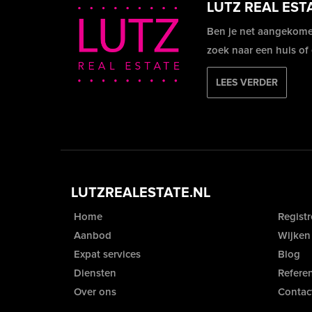
LUTZ REAL EST
Ben je net aangekome
zoek naar een huis of
LEES VERDER
LUTZREALESTATE.NL
Home
Registr
Aanbod
Wijken
Expat services
Blog
Diensten
Referen
Over ons
Contac