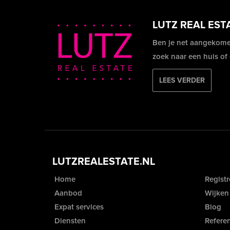
LUTZ REAL EST
Ben je net aangekome
zoek naar een huis of
LEES VERDER
LUTZREALESTATE.NL
Home
Registr
Aanbod
Wijken
Expat services
Blog
Diensten
Referen