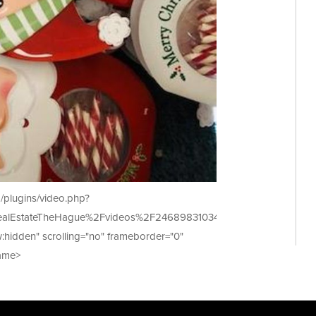
/plugins/video.php?
ealEstateTheHague%2Fvideos%2F2468983103429888%2F&show_tex
w:hidden" scrolling="no" frameborder="0"
rame>