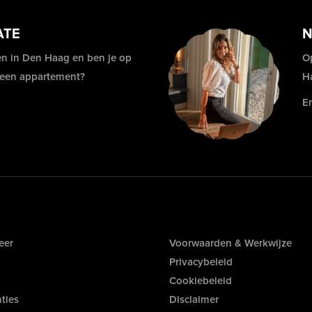
ATE
N
n in Den Haag en ben je op
O
 een appartement?
H
E
eer
Voorwaarden & Werkwijze
Privacybeleid
Cookiebeleid
ties
Disclaimer