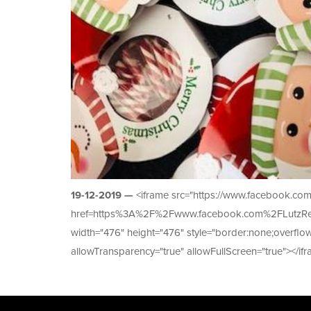
19-12-2019 —
<iframe src="https://www.facebook.com
href=https%3A%2F%2Fwww.facebook.com%2FLutzR
width="476" height="476" style="border:none;overflo
allowTransparency="true" allowFullScreen="true"></if