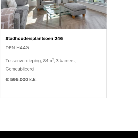
Stadhoudersplantsoen 246
DEN HAAG
Tussenverdieping, 84m², 3 kamers,
Gemeubileerd
€ 595.000 k.k.
t=0&width=476"