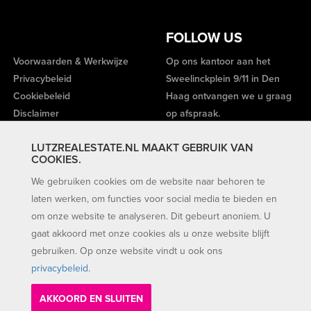
FOLLOW US
Voorwaarden & Werkwijze
Op ons kantoor aan het
Privacybeleid
Sweelinckplein 9/11 in Den
Cookiebeleid
Haag ontvangen we u graag
Disclaimer
op afspraak.
LUTZREALESTATE.NL MAAKT GEBRUIK VAN
COOKIES.
We gebruiken cookies om de website naar behoren te
laten werken, om functies voor social media te bieden en
om onze website te analyseren. Dit gebeurt anoniem. U
gaat akkoord met onze cookies als u onze website blijft
gebruiken. Op onze website vindt u ook ons
privacybeleid
.
AKKOORD EN SLUITEN