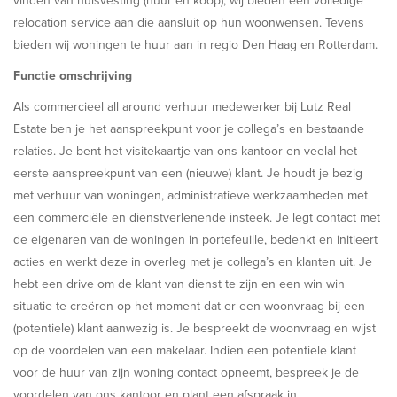
vinden van huisvesting (huur en koop), wij bieden een volledige
relocation service aan die aansluit op hun woonwensen. Tevens
bieden wij woningen te huur aan in regio Den Haag en Rotterdam.
Functie omschrijving
Als commercieel all around verhuur medewerker bij Lutz Real
Estate ben je het aanspreekpunt voor je collega’s en bestaande
relaties. Je bent het visitekaartje van ons kantoor en veelal het
eerste aanspreekpunt van een (nieuwe) klant. Je houdt je bezig
met verhuur van woningen, administratieve werkzaamheden met
een commerciële en dienstverlenende insteek. Je legt contact met
de eigenaren van de woningen in portefeuille, bedenkt en initieert
acties en werkt deze in overleg met je collega’s en klanten uit. Je
hebt een drive om de klant van dienst te zijn en een win win
situatie te creëren op het moment dat er een woonvraag bij een
(potentiele) klant aanwezig is. Je bespreekt de woonvraag en wijst
op de voordelen van een makelaar. Indien een potentiele klant
voor de huur van zijn woning contact opneemt, bespreek je de
voordelen van ons kantoor en plant een afspraak in.