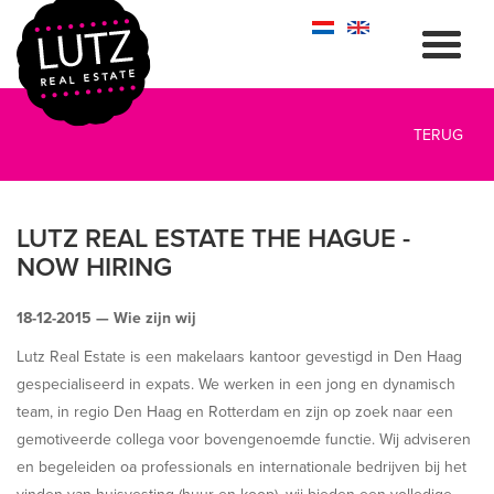
TERUG
LUTZ REAL ESTATE THE HAGUE -
NOW HIRING
18-12-2015 —
Wie zijn wij
Lutz Real Estate is een makelaars kantoor gevestigd in Den Haag
gespecialiseerd in expats. We werken in een jong en dynamisch
team, in regio Den Haag en Rotterdam en zijn op zoek naar een
gemotiveerde collega voor bovengenoemde functie. Wij adviseren
en begeleiden oa professionals en internationale bedrijven bij het