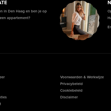
ATE
N
n in Den Haag en ben je op
O
 een appartement?
H
E
eer
Voorwaarden & Werkwijze
Privacybeleid
Cookiebeleid
ties
Disclaimer
t