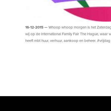
16-12-2015 —
Whoop whoop morgen is het Zaterdag e
wij op de International Family Fair The Hague, waar 
heeft mbt huur, verhuur, aankoop en beheer. ‪#‎vrijdag‬ ‪#‎wee