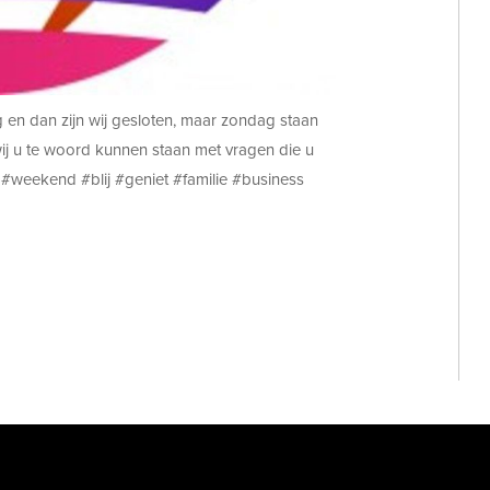
n dan zijn wij gesloten, maar zondag staan
wij u te woord kunnen staan met vragen die u
kend‬ ‪#‎blij‬ ‪#‎geniet‬ ‪#‎familie‬ ‪#‎business‬