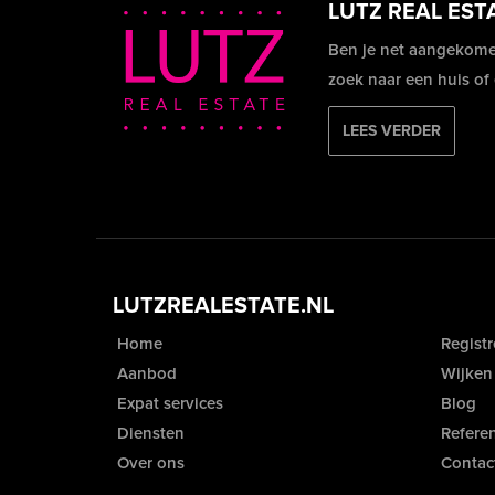
LUTZ REAL EST
Ben je net aangekome
zoek naar een huis of
LEES VERDER
LUTZREALESTATE.NL
Home
Registr
Aanbod
Wijken
Expat services
Blog
Diensten
Referen
Over ons
Contac