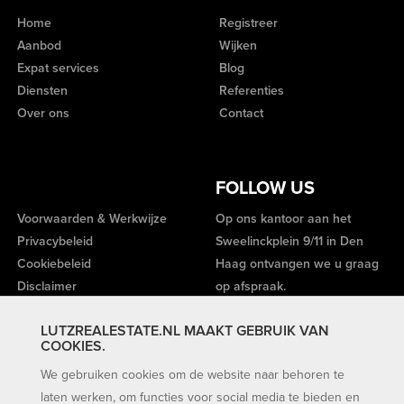
Home
Registreer
Aanbod
Wijken
Expat services
Blog
Diensten
Referenties
Over ons
Contact
FOLLOW US
Voorwaarden & Werkwijze
Op ons kantoor aan het
Privacybeleid
Sweelinckplein 9/11 in Den
Cookiebeleid
Haag ontvangen we u graag
Disclaimer
op afspraak.
LUTZREALESTATE.NL MAAKT GEBRUIK VAN
COOKIES.
We gebruiken cookies om de website naar behoren te
laten werken, om functies voor social media te bieden en