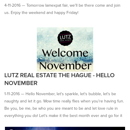
4-11-2016 —
Tomorrow Iamexpat fair, we'll be there come and join
regio Den Haag en is in het bezit van een rijbewijs B.
us. Enjoy the weekend and happy Friday!
Wat bieden wij
Een zelfstandige baan in een prettige
werkomgeving in een klein team met mogelijkheden om jezelf te
ontwikkelen. De arbeidsvoorwaarden zijn salaris (o. b. v. min 32 uur
per week).
Heb je interesse gaarne jouw Cv met foto of video sollicitatie
mailen naar daphne@lutzrealestate.nl met als onderwerp “Letting”.
LUTZ REAL ESTATE THE HAGUE - HELLO
NOVEMBER
1-11-2016 —
Hello November, let's sparkle, let's bubble, let's be
naughty and let it go. Wow time really flies when you're having fun.
Be you, be me, be who you are meant to be and let love rule in
everything you do! Let's make it the best month ever and go for it