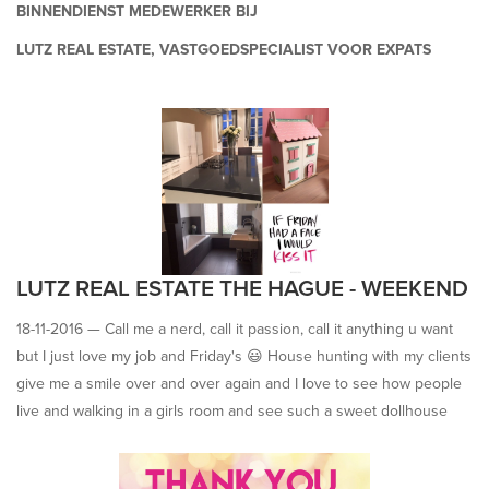
BINNENDIENST MEDEWERKER BIJ
LUTZ REAL ESTATE, VASTGOEDSPECIALIST VOOR EXPATS
Wie zijn wij
Lutz Real Estate is een vastgoedspecialist gevestigd in Den Haag.
Onze opdrachtgevers zijn voornamelijk expats en hun werkgevers.
Wij werken in een jong en dynamisch team in de regio’s Den Haag
en Rotterdam. Door groei van het aantal relaties zijn wij op zoek
LUTZ REAL ESTATE THE HAGUE - WEEKEND
naar een gemotiveerde collega.
18-11-2016 —
Call me a nerd, call it passion, call it anything u want
but I just love my job and Friday's 😃 House hunting with my clients
give me a smile over and over again and I love to see how people
Wij adviseren en begeleiden professionals en internationale
live and walking in a girls room and see such a sweet dollhouse
bedrijven bij het vinden van huisvesting (huur en koop). Wij bieden
makes my heart goes whoop whoop. Yeah I just love what I do and
een volledige relocation service aan die aansluit op wensen van
love my job! Happy Friday and enjoy the weekend sweeties
onze opdrachtgevers. Tevens bieden wij woningen te huur aan in