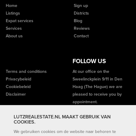
Home
Sign up
Listings
Districts
Expat services
Blog
Services
Reviews
About us
Contact
FOLLOW US
Terms and conditions
At our office on the
Privacybeleid
Sweelinckplein 9/11 in Den
Cookiebeleid
Haag (The Hague) we are
Disclaimer
pleased to receive you by
appointment.
LUTZREALESTATE.NL MAAKT GEBRUIK VAN
COOKIES.
We gebruiken cookies om de website naar behoren te