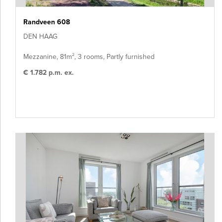
toegevoegde waarde voor onze relaties en het kantoor.
Wat vragen wij?
Spreek jij je talen, maar heb je aan 1 woord
Randveen 608
genoeg? Ben jij aantoonbaar klantgericht? Wil onderdeel zijn van
DEN HAAG
ons succes? Dan komen wij graag met jou in contact. De juiste
persoon heeft minimaal HBO werk- en denkniveau, woont in de
Mezzanine, 81m², 3 rooms, Partly furnished
regio Den Haag en is in het bezit van een rijbewijs B.
€ 1.782 p.m. ex.
Wat bieden wij
Een zelfstandige baan in een prettige
werkomgeving in een klein team met mogelijkheden om jezelf te
ontwikkelen. De arbeidsvoorwaarden zijn salaris (o. b. v. min 32 uur
per week).
Heb je interesse gaarne jouw Cv met foto of video sollicitatie
mailen naar daphne@lutzrealestate.nl met als onderwerp “Letting”.