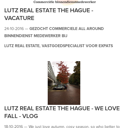
LUTZ REAL ESTATE THE HAGUE -
VACATURE
24-10-2016 —
GEZOCHT COMMERCIELE ALL AROUND
BINNENDIENST MEDEWERKER BIJ
LUTZ REAL ESTATE, VASTGOEDSPECIALIST VOOR EXPATS
Wie zijn wij
Lutz Real Estate is een vastgoedspecialist gevestigd in Den Haag.
Onze opdrachtgevers zijn voornamelijk expats en hun werkgevers.
Wij werken in een jong en dynamisch team in de regio’s Den Haag
en Rotterdam. Door groei van het aantal relaties zijn wij op zoek
LUTZ REAL ESTATE THE HAGUE - WE LOVE
naar een gemotiveerde collega.
FALL - VLOG
18-10-2016 —
We just love autumn, cosy season, so who better to