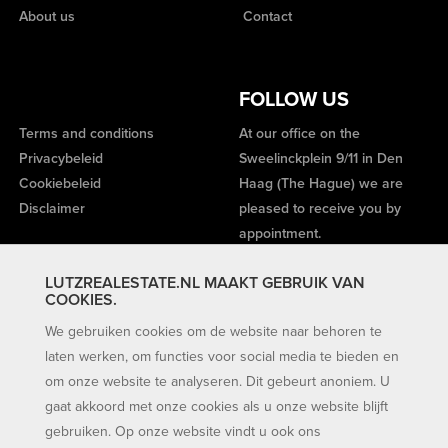
About us
Contact
FOLLOW US
Terms and conditions
At our office on the
Privacybeleid
Sweelinckplein 9/11 in Den
Cookiebeleid
Haag (The Hague) we are
Disclaimer
pleased to receive you by
appointment.
LUTZREALESTATE.NL MAAKT GEBRUIK VAN
COOKIES.
We gebruiken cookies om de website naar behoren te
laten werken, om functies voor social media te bieden en
om onze website te analyseren. Dit gebeurt anoniem. U
gaat akkoord met onze cookies als u onze website blijft
gebruiken. Op onze website vindt u ook ons