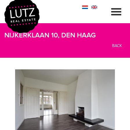
NIJKERKLAAN 10, DEN HAAG
BACK
previous
next