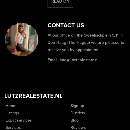
READ ON
CONTACT US
At our office on the Sweelinckplein 9/11 in
Den Haag (The Hague) we are pleased to
receive you by appointment.
Email
info@lutzrealestate.nl
LUTZREALESTATE.NL
Home
Sign up
Listings
Districts
Expat services
Blog
Services
Reviews