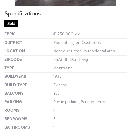
Specifications
Sold
EPRIC
€ 250.000 k.k.
DISTRICT
Rustenburg en Oostbroek
LOCATION
Near quiet road, In residental area
ZIPCODE
2573 BB Den Haag
TYPE
Mezzanine
BUILDYEAR
1933
BUILD TYPE
Existing
BALCONY
Yes
PARKING
Public parking, Parking permit
ROOMS
4
BEDROOMS
3
BATHROOMS
1