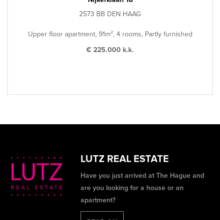
2573 BB DEN HAAG
Upper floor apartment, 91m², 4 rooms, Partly furnished
€ 225.000 k.k.
LUTZ REAL ESTATE
Have you just arrived at The Hague and
are you looking for a house or an
apartment?