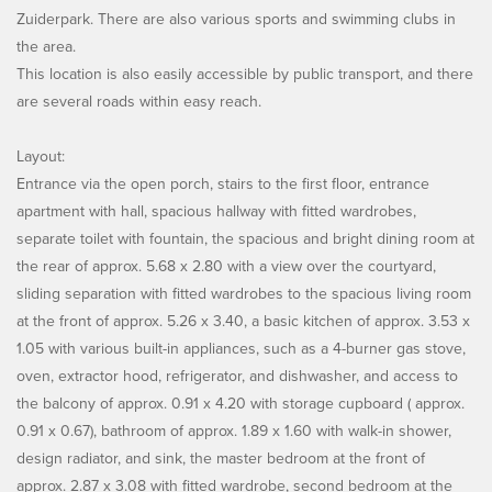
Zuiderpark. There are also various sports and swimming clubs in
the area.
This location is also easily accessible by public transport, and there
are several roads within easy reach.
Layout:
Entrance via the open porch, stairs to the first floor, entrance
apartment with hall, spacious hallway with fitted wardrobes,
separate toilet with fountain, the spacious and bright dining room at
the rear of approx. 5.68 x 2.80 with a view over the courtyard,
sliding separation with fitted wardrobes to the spacious living room
at the front of approx. 5.26 x 3.40, a basic kitchen of approx. 3.53 x
1.05 with various built-in appliances, such as a 4-burner gas stove,
oven, extractor hood, refrigerator, and dishwasher, and access to
the balcony of approx. 0.91 x 4.20 with storage cupboard ( approx.
0.91 x 0.67), bathroom of approx. 1.89 x 1.60 with walk-in shower,
design radiator, and sink, the master bedroom at the front of
approx. 2.87 x 3.08 with fitted wardrobe, second bedroom at the