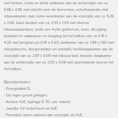
met fontein, ruime en lichte eetkamer aan de achterzijde van ca.
5.68 x 2.80 met uitzicht over de binnentuin, schuifseparatie met
inbouwkasten naar ruime woonkamer aan de voorzijde van ca. 5.26
x 3.40, basic keuken van ca. 3.53 x 1.05 met diverse
inbouwapparatuur, zoals een 4-pits gasfornuis, oven, afzuigkap,
koelkast en vaatwasser en toegang tot het balkon van ca 0.91 x
4.20 met bergkast (ca 0.91 x 0.67), badkamer van ca. 1.89 x 1.60 met
inloopdouche, designradiator en wastafel, hoofdslaapkamer aan de
voorzijde van ca. 2.87 x 3.08 met inbouw kast, tweede slaapkamer
aan de achterzijde van ca. 3.53 x 3.08 met openslaande deuren tot
het balkon.
Bijzonderheden:
- Energielabel D;
- Op eigen grond gelegen;
- Actieve VvE, bijdrage € 70,- per maand;
- Jaarlijks CV onderhoud via VvE;
- Periodiek ramen wassen aan voorzijde via VvE;