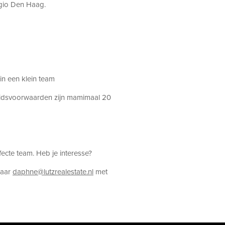
egio Den Haag.
in een klein team
eidsvoorwaarden zijn mamimaal 20
rfecte team. Heb je interesse?
naar
daphne@lutzrealestate.nl
met