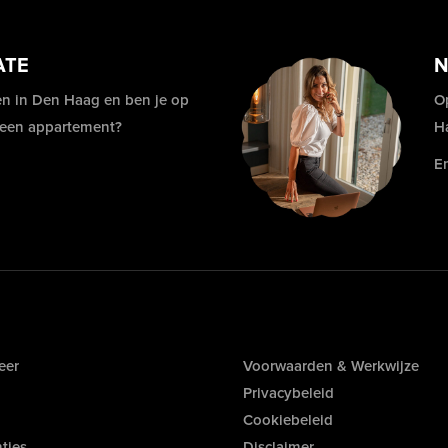
ATE
N
n in Den Haag en ben je op
O
 een appartement?
H
E
eer
Voorwaarden & Werkwijze
Privacybeleid
Cookiebeleid
ties
Disclaimer