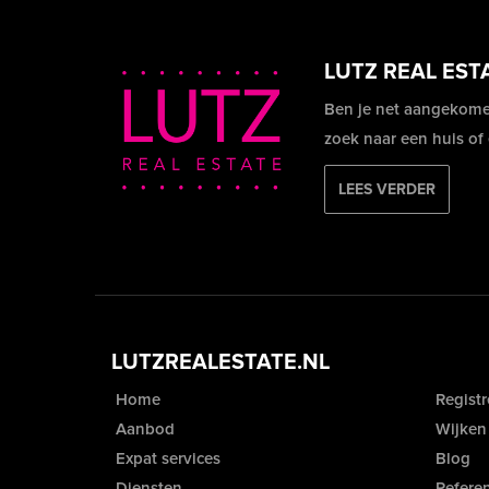
LUTZ REAL EST
Ben je net aangekome
zoek naar een huis of
LEES VERDER
LUTZREALESTATE.NL
Home
Registr
Aanbod
Wijken
Expat services
Blog
Diensten
Referen