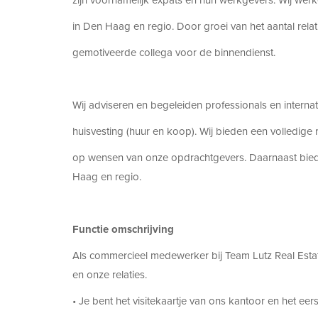
zijn voornamelijk expats en hun werkgevers. Wij wer
in Den Haag en regio. Door groei van het aantal relat
gemotiveerde collega voor de binnendienst.
Wij adviseren en begeleiden professionals en internat
huisvesting (huur en koop). Wij bieden een volledige r
op wensen van onze opdrachtgevers. Daarnaast bied
Haag en regio.
Functie omschrijving
Als commercieel medewerker bij Team Lutz Real Estat
en onze relaties.
• Je bent het visitekaartje van ons kantoor en het ee