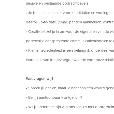
nieuwe en bestaande opdrachtgevers.
• Je bent matchmaker voor kandidaten en woningen e
daarbij up-to-date. (email, panden aanmelden, contr
• Creativiteit zet je in om voor de eigenaren van de 
portefeuille aansprekende communicatiemiddelen te b
• Klantentevredenheid is een belangrijk onderdeel van
inbreng is van toegevoegde waarde voor onze relatie
Wat vragen wij?
• Spreek jij je talen, maar je hebt aan één woord gen
• Ben jij aantoonbaar klantgericht?
• Wil jij onderdeel zijn van ons succes met doorgroe