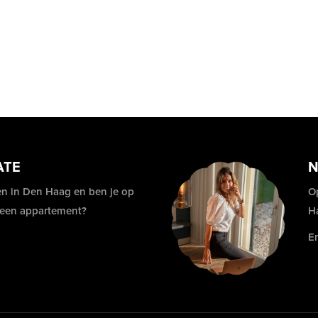
ATE
N
n in Den Haag en ben je op
O
 een appartement?
H
E