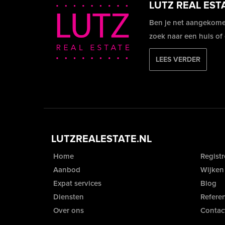
LUTZ REAL EST
Ben je net aangekome
zoek naar een huis of
LEES VERDER
LUTZREALESTATE.NL
Home
Registr
Aanbod
Wijken
Expat services
Blog
Diensten
Referen
Over ons
Contac