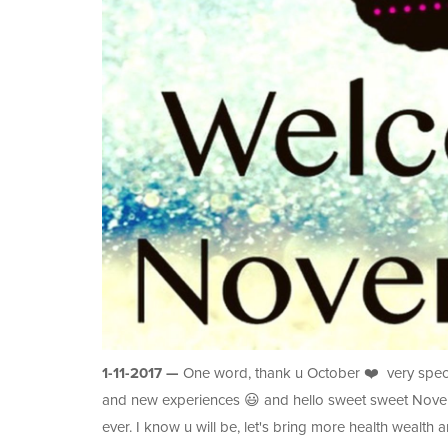
1-11-2017 —
One word, thank u October ❤️ very speci
and new experiences 😃 and hello sweet sweet Novem
ever. I know u will be, let's bring more health wealth 