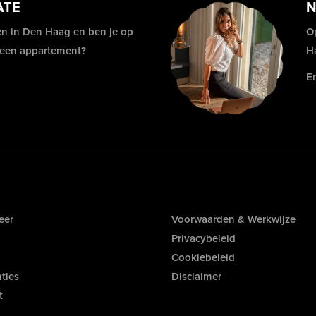
ATE
N
n in Den Haag en ben je op
O
 een appartement?
H
E
eer
Voorwaarden & Werkwijze
Privacybeleid
Cookiebeleid
ties
Disclaimer
t