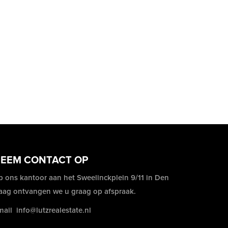
EEM CONTACT OP
p ons kantoor aan het Sweelinckplein 9/11 in Den
aag ontvangen we u graag op afspraak.
mail
info@lutzrealestate.nl