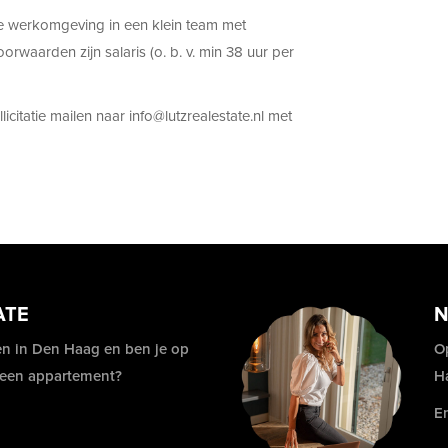
ge werkomgeving in een klein team met
rwaarden zijn salaris (o. b. v. min 38 uur per
icitatie mailen naar info@lutzrealestate.nl met
ATE
N
n in Den Haag en ben je op
O
 een appartement?
H
E