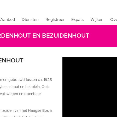
Aanbod
Diensten
Registreer
Expats
Wijken
Ove
ORDENHOUT EN BEZUIDENHOUT
ENHOUT
n en gebouwd tussen ca. 1925
oytemastraat en het plein. Ook
 uitvalswegen en openbaar
ten zuiden van het Haagse Bos is