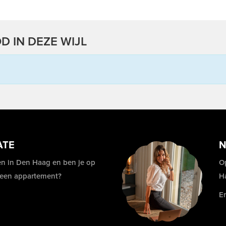
D IN DEZE WIJL
ATE
N
n in Den Haag en ben je op
O
 een appartement?
H
E