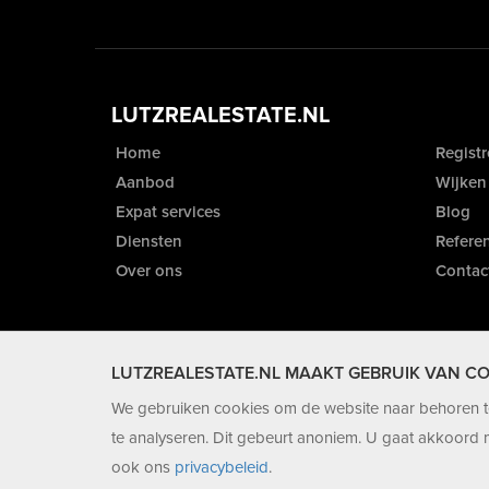
LUTZREALESTATE.NL
Home
Registr
Aanbod
Wijken
Expat services
Blog
Diensten
Referen
Over ons
Contac
LUTZREALESTATE.NL MAAKT GEBRUIK VAN CO
We gebruiken cookies om de website naar behoren te
te analyseren. Dit gebeurt anoniem. U gaat akkoord m
ook ons
privacybeleid
.