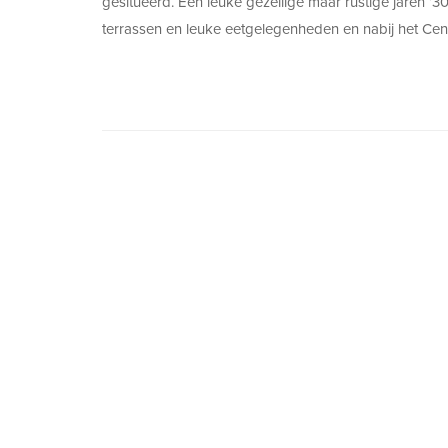
gesitueerd. Een leuke gezellige maar rustige jaren ’3
terrassen en leuke eetgelegenheden en nabij het Cent