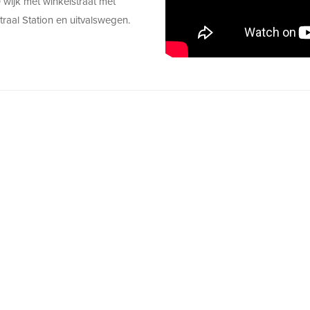
0 wijk met winkelstraat met
raal Station en uitvalswegen.