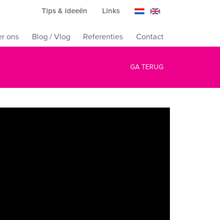
Tips & ideeën
Links
r ons
Blog / Vlog
Referenties
Contact
GA TERUG