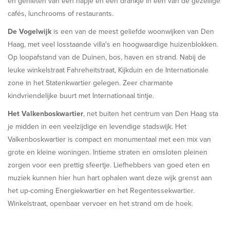
en genieten van een hapje en een drankje in een van de gezellige
cafés, lunchrooms of restaurants.
De Vogelwijk
is een van de meest geliefde woonwijken van Den
Haag, met veel losstaande villa's en hoogwaardige huizenblokken.
Op loopafstand van de Duinen, bos, haven en strand. Nabij de
leuke winkelstraat Fahreheitstraat, Kijkduin en de Internationale
zone in het Statenkwartier gelegen. Zeer charmante
kindvriendelijke buurt met Internationaal tintje.
Het Valkenboskwartier
, net buiten het centrum van Den Haag sta
je midden in een veelzijdige en levendige stadswijk. Het
Valkenboskwartier is compact en monumentaal met een mix van
grote en kleine woningen. Intieme straten en omsloten pleinen
zorgen voor een prettig sfeertje. Liefhebbers van goed eten en
muziek kunnen hier hun hart ophalen want deze wijk grenst aan
het up-coming Energiekwartier en het Regentessekwartier.
Winkelstraat, openbaar vervoer en het strand om de hoek.