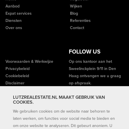
Aanbod
Wijken
Expat services
Blog
Diensten
Referenties
Over ons
Contact
FOLLOW US
Voorwaarden & Werkwijze
Op ons kantoor aan het
Privacybeleid
Sweelinckplein 9/11 in Den
Cookiebeleid
Haag ontvangen we u graag
Disclaimer
op afspraak.
LUTZREALESTATE.NL MAAKT GEBRUIK VAN
COOKIES.
We gebruiken cookies om de website naar behoren te
laten werken, om functies voor social media te bieden en
om onze website te analyseren. Dit gebeurt anoniem. U