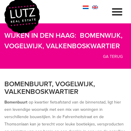
WIJKEN IN DEN HAAG: BOMENWIJK,
VOGELWIJK, VALKENBOSKWARTIER
GA TERUG
BOMENBUURT, VOGELWIJK,
VALKENBOSKWARTIER
Bomenbuurt
op kwartier fietsafstand van de binnenstad, ligt hier
een levendige woonwijk met een mix van woningen in
verschillende bouwstijlen. In de Fahrenheitstraat en de
Thomsonlaan kan je terecht voor leuke boetiekjes, versproducten