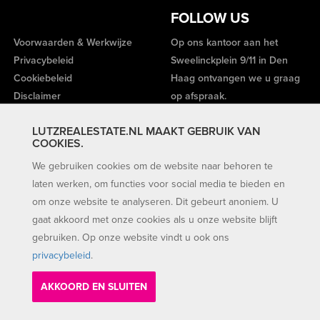
FOLLOW US
Voorwaarden & Werkwijze
Op ons kantoor aan het
Privacybeleid
Sweelinckplein 9/11 in Den
Cookiebeleid
Haag ontvangen we u graag
Disclaimer
op afspraak.
LUTZREALESTATE.NL MAAKT GEBRUIK VAN
COOKIES.
We gebruiken cookies om de website naar behoren te
laten werken, om functies voor social media te bieden en
om onze website te analyseren. Dit gebeurt anoniem. U
gaat akkoord met onze cookies als u onze website blijft
gebruiken. Op onze website vindt u ook ons
privacybeleid
.
AKKOORD EN SLUITEN