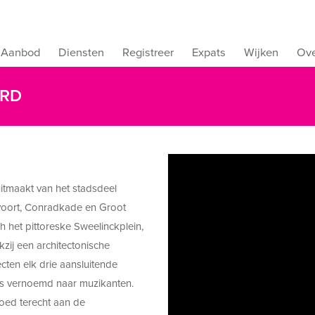
Aanbod
Diensten
Registreer
Expats
Wijken
Ove
ORD
itmaakt van het stadsdeel
voort, Conradkade en Groot
h het pittoreske Sweelinckplein,
ij een architectonische
ecten elk drie aansluitende
ls vernoemd naar muzikanten.
oed terecht aan de