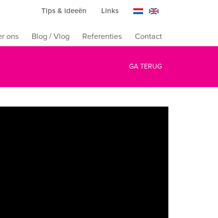
Tips & ideeën
Links
r ons
Blog / Vlog
Referenties
Contact
GA TERUG