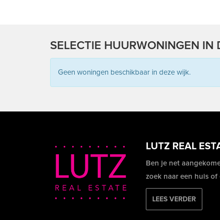
SELECTIE HUURWONINGEN IN 
Geen woningen beschikbaar in deze wijk.
LUTZ REAL EST
Ben je net aangekome
zoek naar een huis of
LEES VERDER