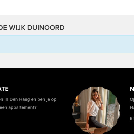
DE WIJK DUINOORD
ATE
N
n in Den Haag en ben je op
O
 een appartement?
H
E