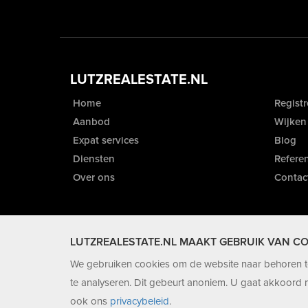
LUTZREALESTATE.NL
Home
Registr
Aanbod
Wijken
Expat services
Blog
Diensten
Referen
Over ons
Contac
LUTZREALESTATE.NL MAAKT GEBRUIK VAN CO
We gebruiken cookies om de website naar behoren te
te analyseren. Dit gebeurt anoniem. U gaat akkoord m
ook ons
privacybeleid
.