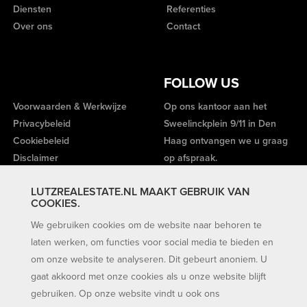
Diensten
Referenties
Over ons
Contact
FOLLOW US
Voorwaarden & Werkwijze
Op ons kantoor aan het
Privacybeleid
Sweelinckplein 9/11 in Den
Cookiebeleid
Haag ontvangen we u graag
Disclaimer
op afspraak.
LUTZREALESTATE.NL MAAKT GEBRUIK VAN
COOKIES.
We gebruiken cookies om de website naar behoren te
laten werken, om functies voor social media te bieden en
om onze website te analyseren. Dit gebeurt anoniem. U
gaat akkoord met onze cookies als u onze website blijft
gebruiken. Op onze website vindt u ook ons