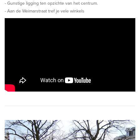
- Gunstige ligging ten opzichte van het centrum.
- Aan de Weimarstraat tref je vele winkels