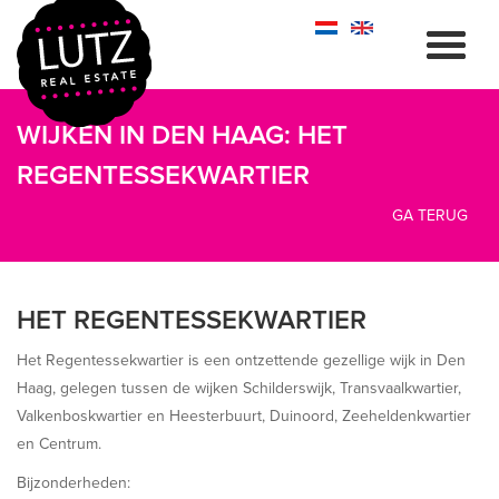
WIJKEN IN DEN HAAG: HET
REGENTESSEKWARTIER
GA TERUG
HET REGENTESSEKWARTIER
Het Regentessekwartier is een ontzettende gezellige wijk in Den
Haag, gelegen tussen de wijken Schilderswijk, Transvaalkwartier,
Valkenboskwartier en Heesterbuurt, Duinoord, Zeeheldenkwartier
en Centrum.
Bijzonderheden: