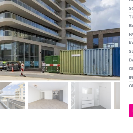
volgen
S
T
B
P
K
S
B
O
I
O
volge