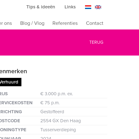
Tips & ideeën
Links
r ons
Blog / Vlog
Referenties
Contact
TERUG
enmerken
Verhuurd
ten
RIJS
€ 3.000 p.m. ex.
ERVICEKOSTEN
€ 75 p.m.
NRICHTING
Gestoffeerd
OSTCODE
2554 GX Den Haag
ONINGTYPE
Tussenverdieping
OUWJAAR
2024