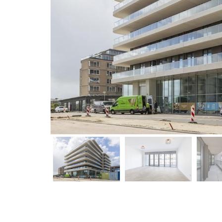
vorige
vorige