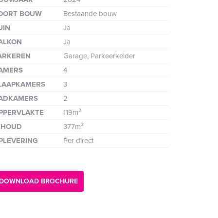
de
OORT BOUW
Bestaande bouw
UIN
Ja
ALKON
Ja
ARKEREN
Garage, Parkeerkelder
AMERS
4
LAAPKAMERS
3
ADKAMERS
2
PPERVLAKTE
119m²
NHOUD
377m³
PLEVERING
Per direct
nde
DOWNLOAD BROCHURE