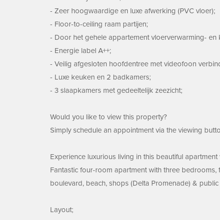
- Zeer hoogwaardige en luxe afwerking (PVC vloer);
- Floor-to-ceiling raam partijen;
- Door het gehele appartement vloerverwarming- en k
- Energie label A++;
- Veilig afgesloten hoofdentree met videofoon verbin
- Luxe keuken en 2 badkamers;
- 3 slaapkamers met gedeeltelijk zeezicht;
Would you like to view this property?
Simply schedule an appointment via the viewing butto
Experience luxurious living in this beautiful apartme
Fantastic four-room apartment with three bedrooms, t
boulevard, beach, shops (Delta Promenade) & public t
Layout;