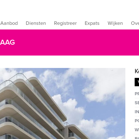
Aanbod
Diensten
Registreer
Expats
Wijken
Ove
HAAG
K
Vergro
P
S
I
P
W
B