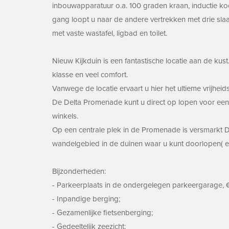
inbouwapparatuur o.a. 100 graden kraan, inductie koo
gang loopt u naar de andere vertrekken met drie sl
met vaste wastafel, ligbad en toilet.
Nieuw Kijkduin is een fantastische locatie aan de ku
klasse en veel comfort.
Vanwege de locatie ervaart u hier het ultieme vrijh
De Delta Promenade kunt u direct op lopen voor een 
winkels.
Op een centrale plek in de Promenade is versmarkt Da
wandelgebied in de duinen waar u kunt doorlopen( en
Bijzonderheden:
- Parkeerplaats in de ondergelegen parkeergarage, €
- Inpandige berging;
- Gezamenlijke fietsenberging;
- Gedeeltelijk zeezicht;