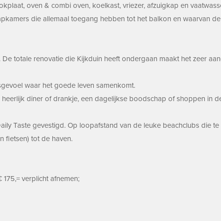
kplaat, oven & combi oven, koelkast, vriezer, afzuigkap en vaatwass
aapkamers die allemaal toegang hebben tot het balkon en waarvan d
st. De totale renovatie die Kijkduin heeft ondergaan maakt het zeer 
eidsgevoel waar het goede leven samenkomt.
heerlijk diner of drankje, een dagelijkse boodschap of shoppen in 
ily Taste gevestigd. Op loopafstand van de leuke beachclubs die te v
 fietsen) tot de haven.
 175,= verplicht afnemen;