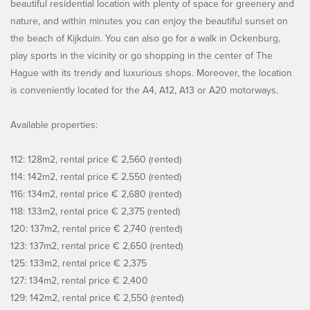
beautiful residential location with plenty of space for greenery and
nature, and within minutes you can enjoy the beautiful sunset on
the beach of Kijkduin. You can also go for a walk in Ockenburg,
play sports in the vicinity or go shopping in the center of The
Hague with its trendy and luxurious shops. Moreover, the location
is conveniently located for the A4, A12, A13 or A20 motorways.
Available properties:
112: 128m2, rental price € 2,560 (rented)
114: 142m2, rental price € 2,550 (rented)
116: 134m2, rental price € 2,680 (rented)
118: 133m2, rental price € 2,375 (rented)
120: 137m2, rental price € 2,740 (rented)
123: 137m2, rental price € 2,650 (rented)
125: 133m2, rental price € 2,375
127: 134m2, rental price € 2,400
129: 142m2, rental price € 2,550 (rented)