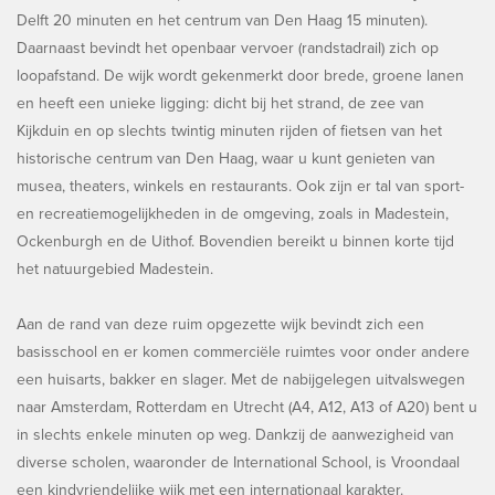
Delft 20 minuten en het centrum van Den Haag 15 minuten).
Daarnaast bevindt het openbaar vervoer (randstadrail) zich op
loopafstand. De wijk wordt gekenmerkt door brede, groene lanen
en heeft een unieke ligging: dicht bij het strand, de zee van
Kijkduin en op slechts twintig minuten rijden of fietsen van het
historische centrum van Den Haag, waar u kunt genieten van
musea, theaters, winkels en restaurants. Ook zijn er tal van sport-
en recreatiemogelijkheden in de omgeving, zoals in Madestein,
Ockenburgh en de Uithof. Bovendien bereikt u binnen korte tijd
het natuurgebied Madestein.
Aan de rand van deze ruim opgezette wijk bevindt zich een
basisschool en er komen commerciële ruimtes voor onder andere
een huisarts, bakker en slager. Met de nabijgelegen uitvalswegen
naar Amsterdam, Rotterdam en Utrecht (A4, A12, A13 of A20) bent u
in slechts enkele minuten op weg. Dankzij de aanwezigheid van
diverse scholen, waaronder de International School, is Vroondaal
een kindvriendelijke wijk met een internationaal karakter.