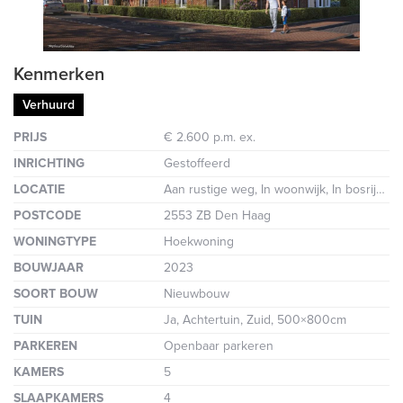
Kenmerken
Verhuurd
PRIJS
€ 2.600 p.m. ex.
INRICHTING
Gestoffeerd
LOCATIE
Aan rustige weg, In woonwijk, In bosrijke omgeving
POSTCODE
2553 ZB Den Haag
WONINGTYPE
Hoekwoning
BOUWJAAR
2023
SOORT BOUW
Nieuwbouw
TUIN
Ja, Achtertuin, Zuid, 500×800cm
PARKEREN
Openbaar parkeren
KAMERS
5
SLAAPKAMERS
4