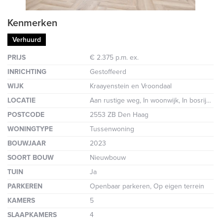
Kenmerken
Verhuurd
PRIJS
€ 2.375 p.m. ex.
INRICHTING
Gestoffeerd
WIJK
Kraayenstein en Vroondaal
LOCATIE
Aan rustige weg, In woonwijk, In bosrijke omgeving
POSTCODE
2553 ZB Den Haag
WONINGTYPE
Tussenwoning
BOUWJAAR
2023
SOORT BOUW
Nieuwbouw
TUIN
Ja
PARKEREN
Openbaar parkeren, Op eigen terrein
KAMERS
5
SLAAPKAMERS
4