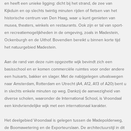
en heeft een unieke ligging: dicht bij het strand, de zee van
Kijkduin en op slechts twintig minuten rijden of fietsen van het
historische centrum van Den Haag, waar u kunt genieten van
musea, theaters, winkels en restaurants. Ook zijn er tal van sport-
en recreatiemogelijkheden in de omgeving, zoals in Madestein,
Ockenburgh en de Uithof. Bovendien bereikt u binnen korte tijd
het natuurgebied Madestein.
Aan de rand van deze ruim opgezette wijk bevindt zich een
basisschool en er komen commerciële ruimtes voor onder andere
een huisarts, bakker en slager. Met de nabijgelegen uitvalswegen
naar Amsterdam, Rotterdam en Utrecht (A4, A12, A13 of A20) bent u
in slechts enkele minuten op weg. Dankzij de aanwezigheid van
diverse scholen, waaronder de International School, is Vroondaal
een kindvriendelijke wijk met een internationaal karakter.
Het deelgebied Vroondaal is gelegen tussen de Madepolderweg,
de Boomawetering en de Exporteurslaan. De architectuurstijl in dit