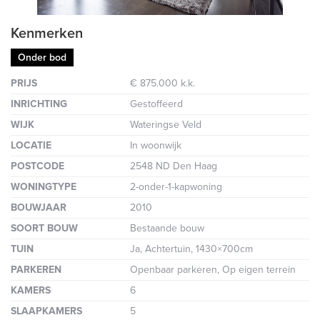
Kenmerken
Onder bod
PRIJS
€ 875.000 k.k.
INRICHTING
Gestoffeerd
WIJK
Wateringse Veld
LOCATIE
In woonwijk
POSTCODE
2548 ND Den Haag
WONINGTYPE
2-onder-1-kapwoning
BOUWJAAR
2010
SOORT BOUW
Bestaande bouw
TUIN
Ja, Achtertuin, 1430×700cm
PARKEREN
Openbaar parkeren, Op eigen terrein
KAMERS
6
SLAAPKAMERS
5