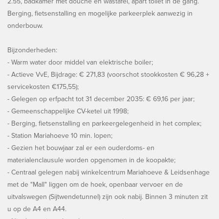
2.55, badkamer met douche en wastafel, apart toilet in de gang.
Berging, fietsenstalling en mogelijke parkeerplek aanwezig in
onderbouw.
Bijzonderheden:
- Warm water door middel van elektrische boiler;
- Actieve VvE, Bijdrage: € 271,83 (voorschot stookkosten € 96,28 +
servicekosten €175,55);
- Gelegen op erfpacht tot 31 december 2035: € 69,16 per jaar;
- Gemeenschappelijke CV-ketel uit 1998;
- Berging, fietsenstalling en parkeergelegenheid in het complex;
- Station Mariahoeve 10 min. lopen;
- Gezien het bouwjaar zal er een ouderdoms- en
materialenclausule worden opgenomen in de koopakte;
- Centraal gelegen nabij winkelcentrum Mariahoeve & Leidsenhage
met de "Mall" liggen om de hoek, openbaar vervoer en de
uitvalswegen (Sijtwendetunnel) zijn ook nabij. Binnen 3 minuten zit
u op de A4 en A44.