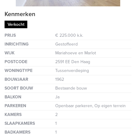
Kenmerken
Verkocht
PRIJS
€ 225.000 k.k.
INRICHTING
Gestoffeerd
WIJK
Mariahoeve en Marlot
POSTCODE
2591 EE Den Haag
WONINGTYPE
Tussenverdieping
BOUWJAAR
1962
SOORT BOUW
Bestaande bouw
BALKON
Ja
PARKEREN
Openbaar parkeren, Op eigen terrein
KAMERS
2
SLAAPKAMERS
1
BADKAMERS
1