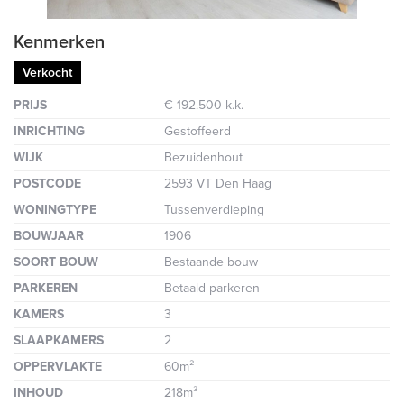
Kenmerken
Verkocht
PRIJS
€ 192.500 k.k.
INRICHTING
Gestoffeerd
WIJK
Bezuidenhout
POSTCODE
2593 VT Den Haag
WONINGTYPE
Tussenverdieping
BOUWJAAR
1906
SOORT BOUW
Bestaande bouw
PARKEREN
Betaald parkeren
KAMERS
3
SLAAPKAMERS
2
OPPERVLAKTE
60m²
INHOUD
218m³