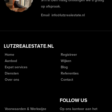
9/11 in Den Haag ontvangen we u graag
op afspraak.
Email
info@lutzrealestate.nl
LUTZREALESTATE.NL
Home
Registreer
Aanbod
Wijken
Expat services
Blog
Diensten
Referenties
Over ons
Contact
FOLLOW US
Voorwaarden & Werkwijze
Op ons kantoor aan het