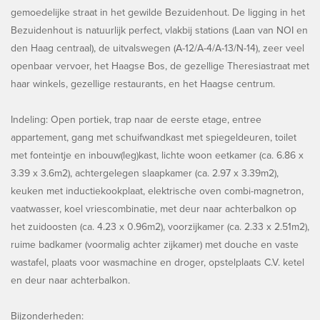
gemoedelijke straat in het gewilde Bezuidenhout. De ligging in het
Bezuidenhout is natuurlijk perfect, vlakbij stations (Laan van NOI en
den Haag centraal), de uitvalswegen (A-12/A-4/A-13/N-14), zeer veel
openbaar vervoer, het Haagse Bos, de gezellige Theresiastraat met
haar winkels, gezellige restaurants, en het Haagse centrum.
Indeling: Open portiek, trap naar de eerste etage, entree
appartement, gang met schuifwandkast met spiegeldeuren, toilet
met fonteintje en inbouw(leg)kast, lichte woon eetkamer (ca. 6.86 x
3.39 x 3.6m2), achtergelegen slaapkamer (ca. 2.97 x 3.39m2),
keuken met inductiekookplaat, elektrische oven combi-magnetron,
vaatwasser, koel vriescombinatie, met deur naar achterbalkon op
het zuidoosten (ca. 4.23 x 0.96m2), voorzijkamer (ca. 2.33 x 2.51m2),
ruime badkamer (voormalig achter zijkamer) met douche en vaste
wastafel, plaats voor wasmachine en droger, opstelplaats C.V. ketel
en deur naar achterbalkon.
Bijzonderheden: