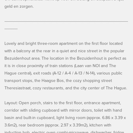
geld en zorgen.
--------------------------------------------------------------------------------------------------------
-----------
Lovely and bright three-room apartment on the first floor located
with a balcony at the rear in a quiet and nice street in the popular
Bezuidenhout area. The location in the Bezuidenhout is perfect as
it is in close proximity of train stations (Laan van NOI and The
Hague central), exit roads (A-12 / A-4 / A-13 / N-14), various public
transport stops, the Haagse Bos, the cozy shopping street
Theresiastraat, cozy restaurants, and the city center of The Hague.
Layout: Open porch, stairs to the first floor, entrance apartment,
corridor with sliding cupboard with mirror doors, toilet with hand
basin and built-in cupboard, light living room (approx. 6.86 x 3.39 x
3.6m2), rear bedroom (approx. 2.97 x 3.39m2), kitchen with
induction hob, electric oven combi-microwave, dishwasher, fridge