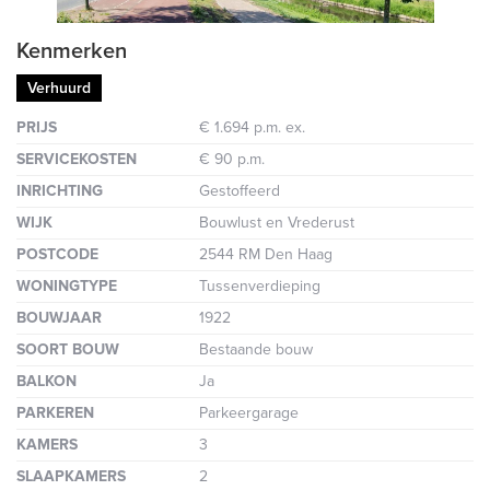
Kenmerken
Verhuurd
PRIJS
€ 1.694 p.m. ex.
SERVICEKOSTEN
€ 90 p.m.
INRICHTING
Gestoffeerd
WIJK
Bouwlust en Vrederust
POSTCODE
2544 RM Den Haag
WONINGTYPE
Tussenverdieping
BOUWJAAR
1922
SOORT BOUW
Bestaande bouw
BALKON
Ja
PARKEREN
Parkeergarage
KAMERS
3
SLAAPKAMERS
2