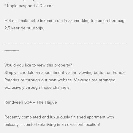
* Kopie paspoort / ID-kaart
Het minimale netto-inkomen om in aanmerking te komen bedraagt
2,5 keer de huurprijs.
--------------------------------------------------------------------------------------------------------
------------
Would you like to view this property?
Simply schedule an appointment via the viewing button on Funda,
Pararius or through our own website. Viewings are arranged
exclusively through these channels.
Randveen 604 – The Hague
Recently completed and luxuriously finished apartment with
balcony – comfortable living in an excellent location!