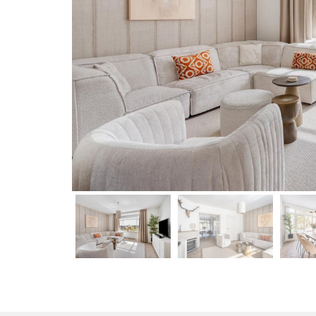
vorige
vorige