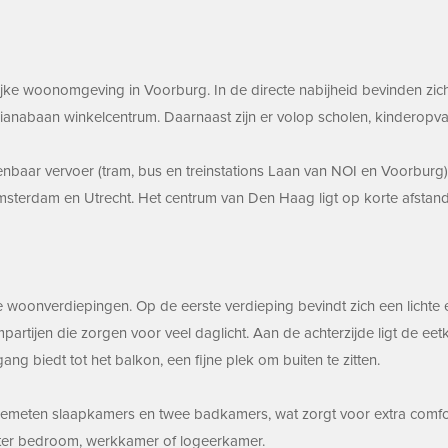
ijke woonomgeving in Voorburg. In de directe nabijheid bevinden zic
anabaan winkelcentrum. Daarnaast zijn er volop scholen, kinderopvangl
penbaar vervoer (tram, bus en treinstations Laan van NOI en Voorburg)
sterdam en Utrecht. Het centrum van Den Haag ligt op korte afstand,
e woonverdiepingen. Op de eerste verdieping bevindt zich een licht
artijen die zorgen voor veel daglicht. Aan de achterzijde ligt de ee
ng biedt tot het balkon, een fijne plek om buiten te zitten.
eten slaapkamers en twee badkamers, wat zorgt voor extra comfort e
aster bedroom, werkkamer of logeerkamer.