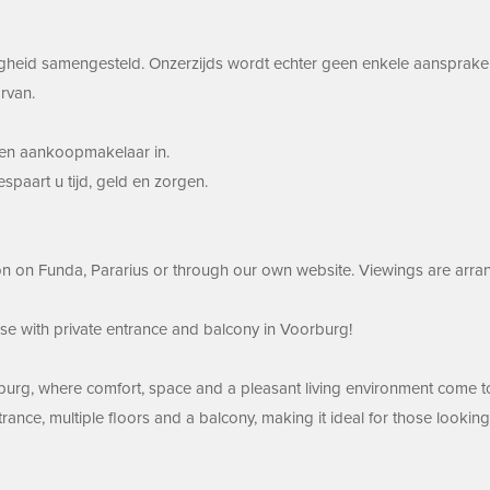
gheid samengesteld. Onzerzijds wordt echter geen enkele aansprakel
rvan.
eigen aankoopmakelaar in.
aart u tijd, geld en zorgen.
n on Funda, Pararius or through our own website. Viewings are arran
e with private entrance and balcony in Voorburg!
rburg, where comfort, space and a pleasant living environment come to
ance, multiple floors and a balcony, making it ideal for those looking