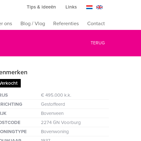
Tips & ideeën
Links
r ons
Blog / Vlog
Referenties
Contact
TERUG
enmerken
Verkocht
ten
RIJS
€ 495.000 k.k.
NRICHTING
Gestoffeerd
IJK
Bovenveen
OSTCODE
2274 GN Voorburg
ONINGTYPE
Bovenwoning
OUWJAAR
1937