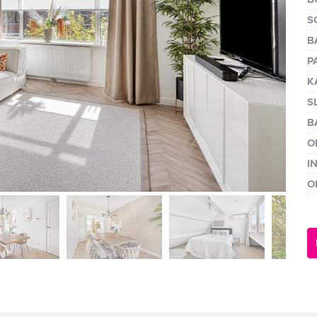
volgen
S
B
P
K
S
B
O
I
O
volge