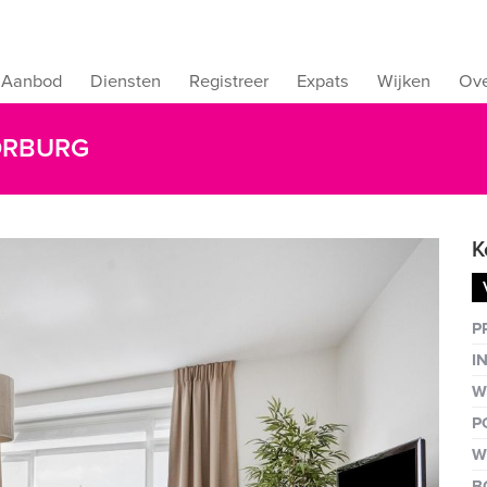
Aanbod
Diensten
Registreer
Expats
Wijken
Ove
OORBURG
K
Vergro
P
I
W
P
W
B