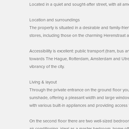
Located in a quiet and sought-after street, with all am
Location and surroundings
The property is situated in a desirable and family-frie
stores, including those on the charming Herenstraat an
Accessibility is excellent: public transport (tram, bu
towards The Hague, Rotterdam, Amsterdam and Utrecht.
vibrancy of the city.
Living & layout
Through the private entrance on the ground floor you re
sunshade, offering a pleasant width and large windows 
with various built-in appliances and providing access 
On the second floor there are two well-sized bedroom
air conditioning, ideal as a master bedroom, home of