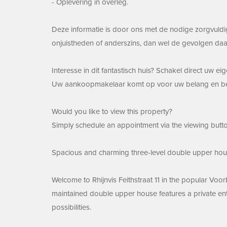
- Oplevering in overleg.
Deze informatie is door ons met de nodige zorgvuldi
onjuistheden of anderszins, dan wel de gevolgen daa
Interesse in dit fantastisch huis? Schakel direct uw 
Uw aankoopmakelaar komt op voor uw belang en besp
Would you like to view this property?
Simply schedule an appointment via the viewing butto
Spacious and charming three-level double upper hous
Welcome to Rhijnvis Feithstraat 11 in the popular Voo
maintained double upper house features a private entr
possibilities.