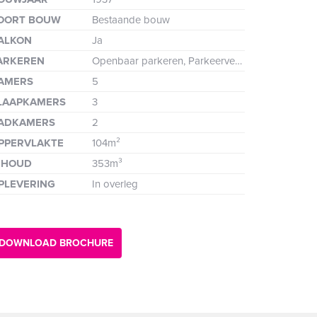
de
OORT BOUW
Bestaande bouw
ALKON
Ja
ARKEREN
Openbaar parkeren, Parkeervergunning
AMERS
5
LAAPKAMERS
3
ADKAMERS
2
PPERVLAKTE
104m²
NHOUD
353m³
PLEVERING
In overleg
nde
DOWNLOAD BROCHURE