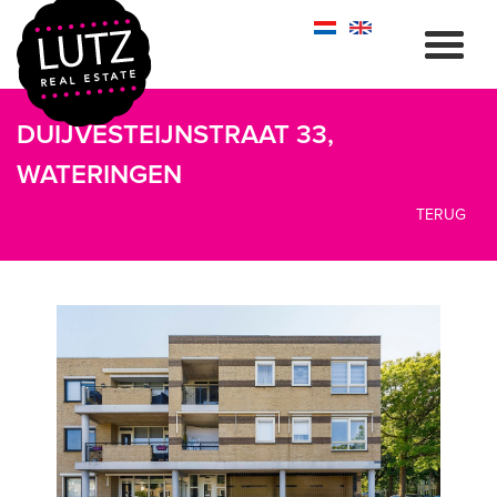
DUIJVESTEIJNSTRAAT 33,
WATERINGEN
TERUG
vorige
volg