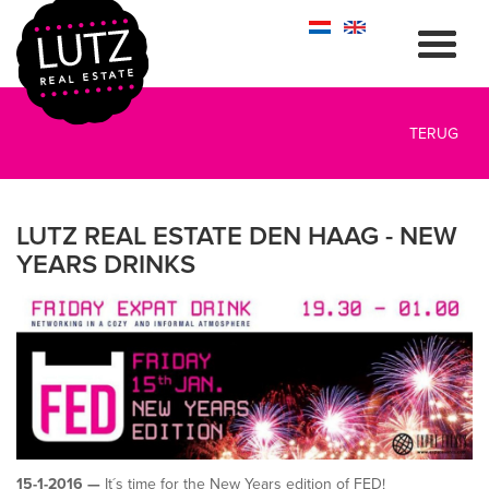
TERUG
LUTZ REAL ESTATE DEN HAAG - NEW
YEARS DRINKS
15-1-2016 —
It´s time for the New Years edition of FED!