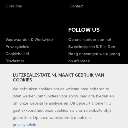
Over ons
Contact
FOLLOW US
Voorwaarden & Werkwijze
Op ons kantoor aan het
Privacybeleid
Sweelinckplein 9/11 in Den
Cookiebeleid
Haag ontvangen we u graag
Disclaimer
op afspraak.
LUTZREALESTATE.NL MAAKT GEBRUIK VAN
COOKIES.
We gebruiken cookies om de website naar behoren te
laten werken, om functies voor social media te bieden en
om onze website te analyseren. Dit gebeurt anoniem. U
gaat akkoord met onze cookies als u onze website blijft
gebruiken. Op onze website vindt u ook ons
privacybeleid
.