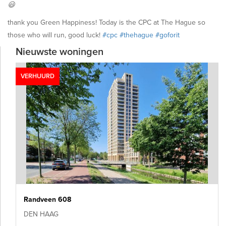
😃
thank you Green Happiness! Today is the CPC at The Hague so
those who will run, good luck!
#‎cpc
#‎thehague
#‎goforit
Nieuwste woningen
VERHUURD
Randveen 608
DEN HAAG