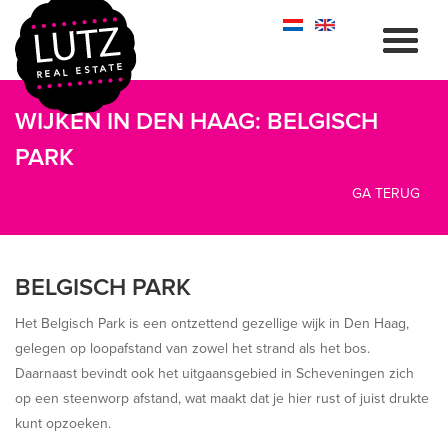
WIJKEN IN DEN HAAG: BELGISCH
PARK
GA TERUG
BELGISCH PARK
Het Belgisch Park is een ontzettend gezellige wijk in Den Haag,
gelegen op loopafstand van zowel het strand als het bos.
Daarnaast bevindt ook het uitgaansgebied in Scheveningen zich
op een steenworp afstand, wat maakt dat je hier rust of juist drukte
kunt opzoeken.