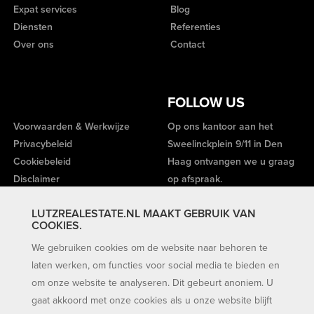
Expat services
Blog
Diensten
Referenties
Over ons
Contact
FOLLOW US
Voorwaarden & Werkwijze
Op ons kantoor aan het
Privacybeleid
Sweelinckplein 9/11 in Den
Cookiebeleid
Haag ontvangen we u graag
Disclaimer
op afspraak.
LUTZREALESTATE.NL MAAKT GEBRUIK VAN
COOKIES.
We gebruiken cookies om de website naar behoren te
laten werken, om functies voor social media te bieden en
om onze website te analyseren. Dit gebeurt anoniem. U
gaat akkoord met onze cookies als u onze website blijft