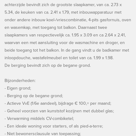
achterzijde bevindt zich de grootste slaapkamer, van ca. 2.73 x
5.34, de keuken van ca. 2.41 x 1.79, met inbouwapparatuur met
onder andere inbouw koel-/vriescombinatie, 4-pits gasfornuis, oven
en wasemkap, met toegang tot balkon. Daarnaast twee
slaapkamers van respectievelijk ca. 1.95 x 3.09 en ca 2.64 x 2.41,
waarvan een met aansluiting voor de wasmachine en droger, en
beide toegang tot het balkon. In de gang vindt u de badkamer met
inloopdouche, wastafelmeubel en toilet van ca. 1.99 x 1.98.
De berging bevindt zich op de begane grond.
Bijzonderheden:
- Eigen grond;
- Berging op de begane grond;
- Actieve VvE (1/6e aandeel), bijdrage € 100,= per maand;
- Geheel voorzien van kunststof kozijnen met dubbel glas;
- Verwarming middels CV-combiketel;
- Een ideale woning voor starters, of als pied-a-terre;
- Niet bewonersclausule van toepassing;