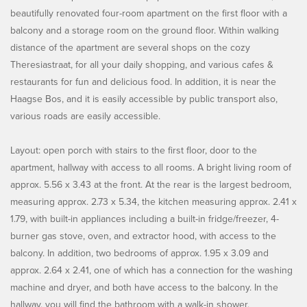
beautifully renovated four-room apartment on the first floor with a
balcony and a storage room on the ground floor. Within walking
distance of the apartment are several shops on the cozy
Theresiastraat, for all your daily shopping, and various cafes &
restaurants for fun and delicious food. In addition, it is near the
Haagse Bos, and it is easily accessible by public transport also,
various roads are easily accessible.
Layout: open porch with stairs to the first floor, door to the
apartment, hallway with access to all rooms. A bright living room of
approx. 5.56 x 3.43 at the front. At the rear is the largest bedroom,
measuring approx. 2.73 x 5.34, the kitchen measuring approx. 2.41 x
1.79, with built-in appliances including a built-in fridge/freezer, 4-
burner gas stove, oven, and extractor hood, with access to the
balcony. In addition, two bedrooms of approx. 1.95 x 3.09 and
approx. 2.64 x 2.41, one of which has a connection for the washing
machine and dryer, and both have access to the balcony. In the
hallway, you will find the bathroom with a walk-in shower,