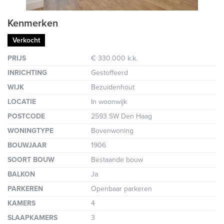
Kenmerken
Verkocht
PRIJS
€ 330.000 k.k.
INRICHTING
Gestoffeerd
WIJK
Bezuidenhout
LOCATIE
In woonwijk
POSTCODE
2593 SW Den Haag
WONINGTYPE
Bovenwoning
BOUWJAAR
1906
SOORT BOUW
Bestaande bouw
BALKON
Ja
PARKEREN
Openbaar parkeren
KAMERS
4
SLAAPKAMERS
3