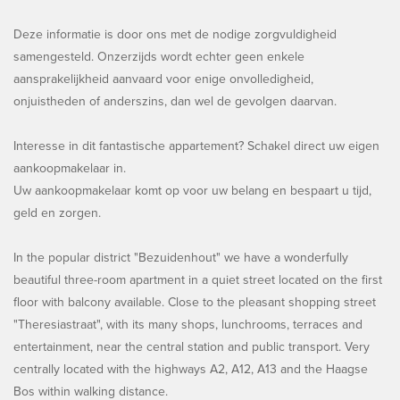
Deze informatie is door ons met de nodige zorgvuldigheid
samengesteld. Onzerzijds wordt echter geen enkele
aansprakelijkheid aanvaard voor enige onvolledigheid,
onjuistheden of anderszins, dan wel de gevolgen daarvan.
Interesse in dit fantastische appartement? Schakel direct uw eigen
aankoopmakelaar in.
Uw aankoopmakelaar komt op voor uw belang en bespaart u tijd,
geld en zorgen.
In the popular district "Bezuidenhout" we have a wonderfully
beautiful three-room apartment in a quiet street located on the first
floor with balcony available. Close to the pleasant shopping street
"Theresiastraat", with its many shops, lunchrooms, terraces and
entertainment, near the central station and public transport. Very
centrally located with the highways A2, A12, A13 and the Haagse
Bos within walking distance.