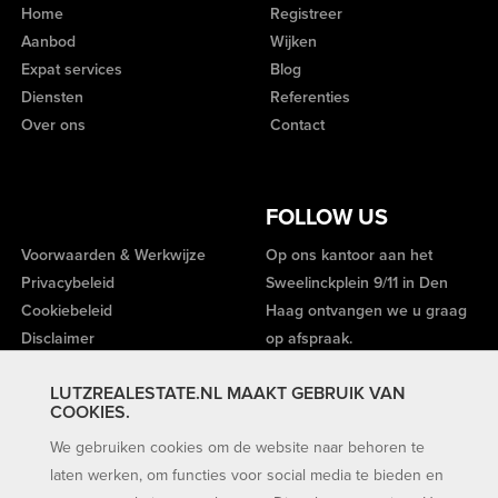
Home
Registreer
Aanbod
Wijken
Expat services
Blog
Diensten
Referenties
Over ons
Contact
FOLLOW US
Voorwaarden & Werkwijze
Op ons kantoor aan het
Privacybeleid
Sweelinckplein 9/11 in Den
Cookiebeleid
Haag ontvangen we u graag
Disclaimer
op afspraak.
LUTZREALESTATE.NL MAAKT GEBRUIK VAN
COOKIES.
We gebruiken cookies om de website naar behoren te
laten werken, om functies voor social media te bieden en