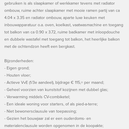
gebruiken is als slaapkamer of werkkamer tevens met radiator
ombouw, ruime achter slaapkamer met mooie ramen partij van ca
4.04 x 3.35 en radiator ombouw, aparte luxe keuken met
inbouwapparatuur o.a. oven, koelkast, vaatwasmachine en toegang
tot balkon van ca 0.90 x 3.72, ruime badkamer met inloopdouche
en dubbele wastafel met toegang tot balkon, het heerlijke balkon
met de ochtendzon heeft een bergkast.
Bijzonderheden:
- Eigen grond;
- Houten vloer;
- Actieve VvE (1/3e aandeel), bijdrage € 115,= per maand;
- Geheel voorzien van kunststof kozijnen met dubbel glas;
- Verwarming middels CV-combiketel;
- Een ideale woning voor starters, of als pied-a-terre;
- Niet bewonersclausule van toepassing;
- Gezien het bouwjaar zal er een ouderdoms- en
materialenclausule worden opgenomen in de koopakte;