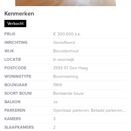
Kenmerken
Verkocht
PRIJS
€ 300.000 k.k.
INRICHTING
Gestoffeerd
WIJK
Bezuidenhout
LOCATIE
In woonwijk
POSTCODE
2593 ST Den Haag
WONINGTYPE
Bovenwoning
BOUWJAAR
1906
SOORT BOUW
Bestaande bouw
BALKON
Ja
PARKEREN
Openbaar parkeren, Betaald parkeren, Parkeervergunning
KAMERS
3
SLAAPKAMERS
2