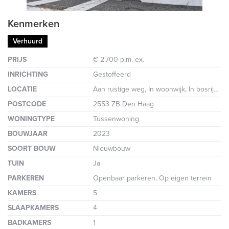
Kenmerken
Verhuurd
PRIJS
€ 2.700 p.m. ex.
INRICHTING
Gestoffeerd
LOCATIE
Aan rustige weg, In woonwijk, In bosrijke omgeving
POSTCODE
2553 ZB Den Haag
WONINGTYPE
Tussenwoning
BOUWJAAR
2023
SOORT BOUW
Nieuwbouw
TUIN
Ja
PARKEREN
Openbaar parkeren, Op eigen terrein
KAMERS
5
SLAAPKAMERS
4
BADKAMERS
1