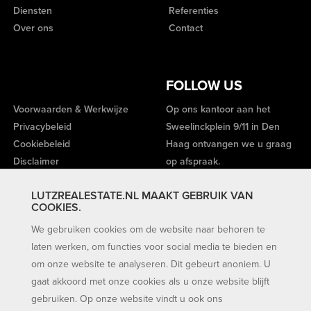
Diensten
Referenties
Over ons
Contact
FOLLOW US
Voorwaarden & Werkwijze
Op ons kantoor aan het
Privacybeleid
Sweelinckplein 9/11 in Den
Cookiebeleid
Haag ontvangen we u graag
Disclaimer
op afspraak.
LUTZREALESTATE.NL MAAKT GEBRUIK VAN
COOKIES.
We gebruiken cookies om de website naar behoren te
laten werken, om functies voor social media te bieden en
om onze website te analyseren. Dit gebeurt anoniem. U
gaat akkoord met onze cookies als u onze website blijft
gebruiken. Op onze website vindt u ook ons