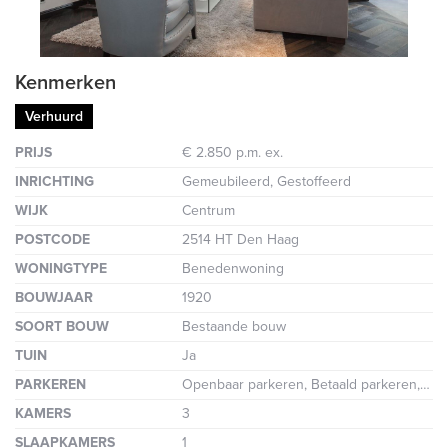
Kenmerken
Verhuurd
PRIJS
€ 2.850 p.m. ex.
INRICHTING
Gemeubileerd, Gestoffeerd
WIJK
Centrum
POSTCODE
2514 HT Den Haag
WONINGTYPE
Benedenwoning
BOUWJAAR
1920
SOORT BOUW
Bestaande bouw
TUIN
Ja
PARKEREN
Openbaar parkeren, Betaald parkeren, Parkeervergunning
KAMERS
3
SLAAPKAMERS
1